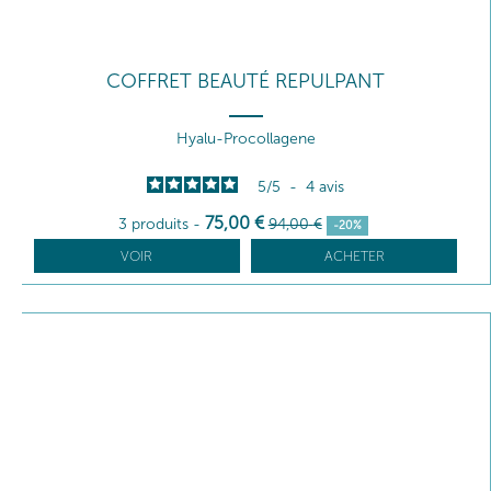
COFFRET BEAUTÉ REPULPANT
Hyalu-Procollagene
5
/
5
-
4
avis
75
,00
€
3 produits
-
94
,00
€
-20%
VOIR
ACHETER