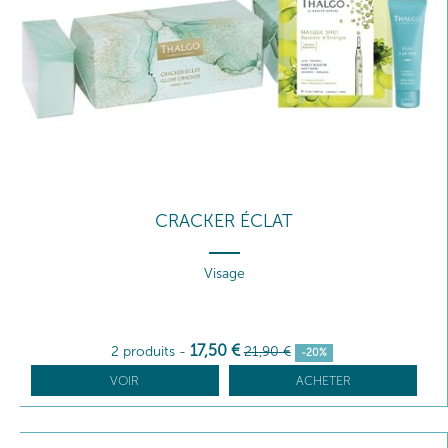
CRACKER ÉCLAT
Visage
17
,50
€
2 produits
-
21
,90
€
-20%
VOIR
ACHETER