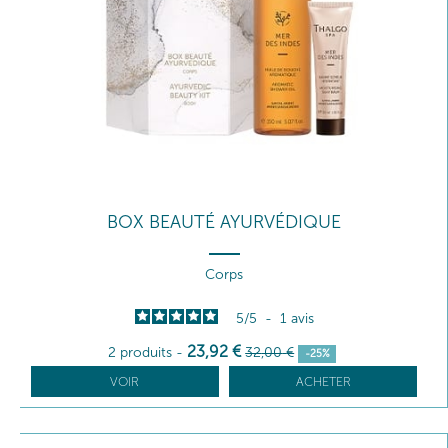
BOX BEAUTÉ AYURVÉDIQUE
Corps
5
/
5
-
1
avis
23
,92
€
2 produits
-
32
,00
€
-25%
VOIR
ACHETER