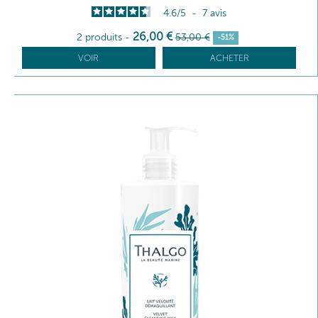
4.6
/
5
-
7
avis
26
,00
€
2 produits
-
53
,00
€
-51%
VOIR
ACHETER