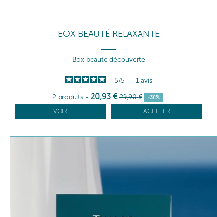
BOX BEAUTÉ RELAXANTE
Box beauté découverte
5
/
5
-
1
avis
20
,93
€
2 produits
-
29
,90
€
-30%
VOIR
ACHETER