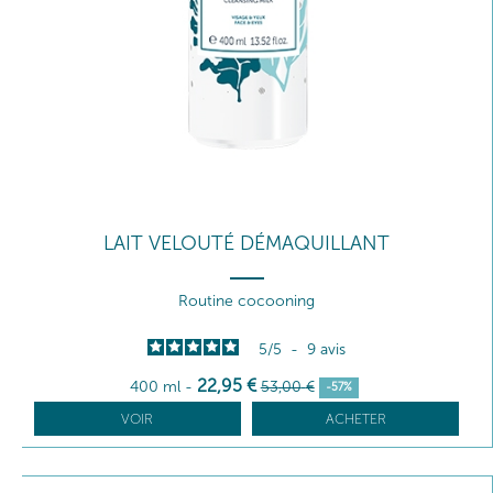
LAIT VELOUTÉ DÉMAQUILLANT
Routine cocooning
5
/
5
-
9
avis
22
,95
€
400 ml
-
53
,00
€
-57%
VOIR
ACHETER