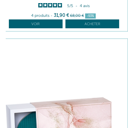
5
/
5
-
4
avis
31
,90
€
4 produits
-
68
,00
€
-53%
VOIR
ACHETER