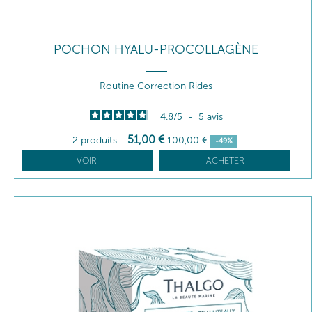
POCHON HYALU-PROCOLLAGÈNE
Routine Correction Rides
4.8
/
5
-
5
avis
51
,00
€
2 produits
-
100
,00
€
-49%
VOIR
ACHETER