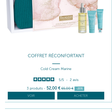
COFFRET RÉCONFORTANT
Cold Cream Marine
5
/
5
-
2
avis
52
,00
€
3 produits
-
65
,00
€
-20%
VOIR
ACHETER