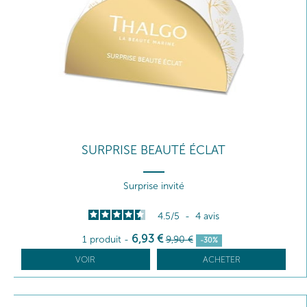
SURPRISE BEAUTÉ ÉCLAT
Surprise invité
4.5
/
5
-
4
avis
6
,93
€
1 produit
-
9
,90
€
-30%
VOIR
ACHETER