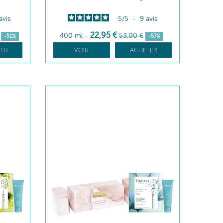
avis
5
/
5
-
9
avis
22
,95
€
400 ml
-
53
,00
€
-51%
-57%
ER
VOIR
ACHETER