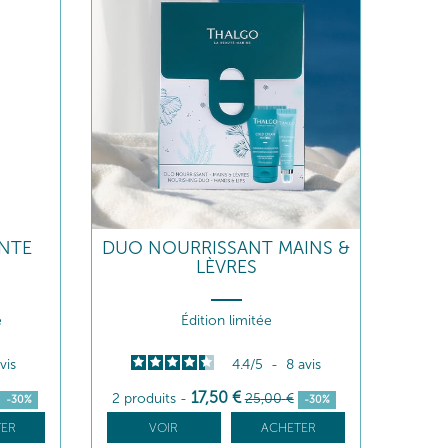
NTE
DUO NOURRISSANT MAINS &
LÈVRES
e
Édition limitée
vis
4.4
/
5
-
8
avis
17
,50
€
2 produits
-
25
,00
€
-30%
-30%
ER
VOIR
ACHETER