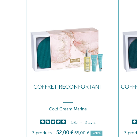
COFFRET RÉCONFORTANT
COFFR
Cold Cream Marine
5
/
5
-
2
avis
52
,00
€
3 produits
-
65
,00
€
3 prod
-20%