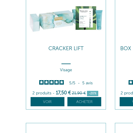
CRACKER LIFT
BOX 
Visage
5
/
5
-
5
avis
17
,50
€
2 produits
-
21
,90
€
2 prod
-20%
VOIR
ACHETER