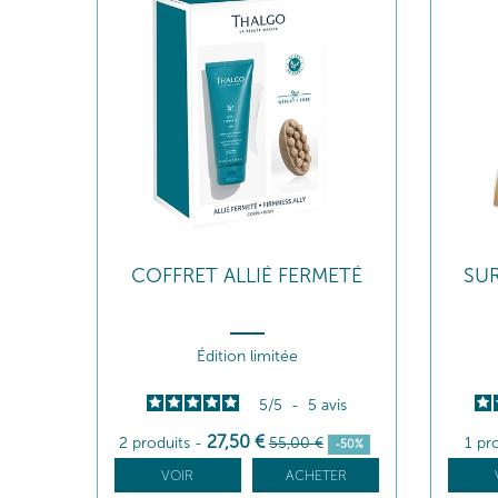
COFFRET ALLIÉ FERMETÉ
SUR
Édition limitée
5
/
5
-
5
avis
27
,50
€
2 produits
-
55
,00
€
1 pr
-50%
VOIR
ACHETER