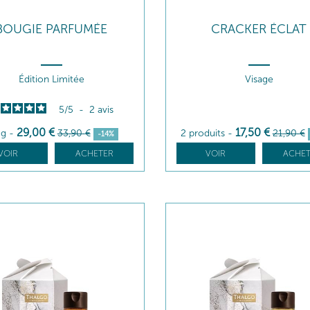
BOUGIE PARFUMÉE
CRACKER ÉCLAT
Édition Limitée
Visage
5
/
5
-
2
avis
29
,00
€
17
,50
€
 g
-
33
,90
€
2 produits
-
21
,90
€
-14%
VOIR
ACHETER
VOIR
ACHET