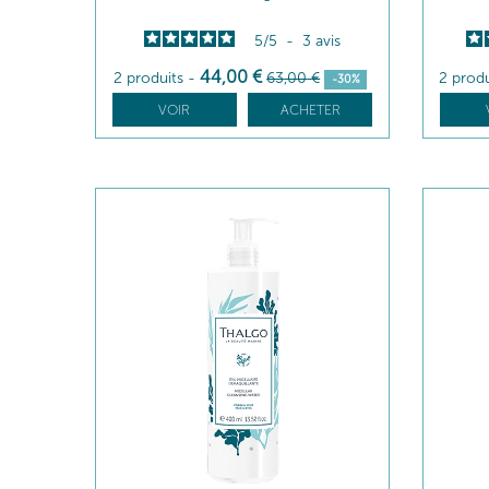
5
/
5
-
3
avis
44
,00
€
2 produits
-
63
,00
€
2 prod
-30%
VOIR
ACHETER