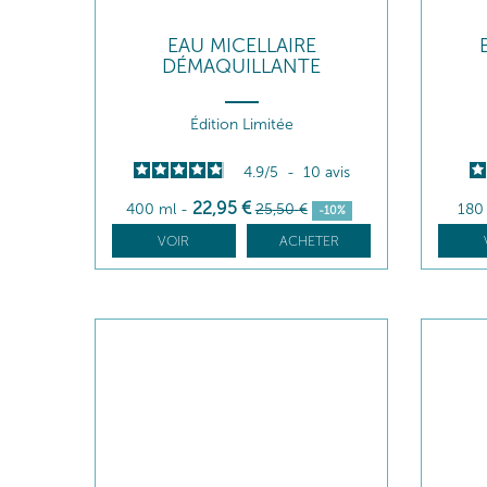
EAU MICELLAIRE
DÉMAQUILLANTE
Édition Limitée
4.9
/
5
-
10
avis
22
,95
€
400 ml
-
25
,50
€
180
-10%
VOIR
ACHETER