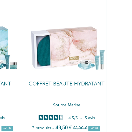
TANT
COFFRET BEAUTÉ HYDRATANT
Source Marine
vis
4.3
/
5
-
3
avis
49
,50
€
€
3 produits
-
62
,00
€
-20%
-20%