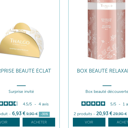
PRISE BEAUTÉ ÉCLAT
BOX BEAUTÉ RELAXA
Surprise invité
Box beauté découvert
4.5
/
5
-
4
avis
5
/
5
-
1
a
6
,93
€
20
,93
€
oduit
-
9
,90
€
2 produits
-
29
,90
€
-30%
VOIR
ACHETER
VOIR
ACHET