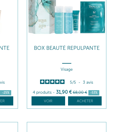
NTE
BOX BEAUTÉ REPULPANTE
Visage
vis
5
/
5
-
3
avis
31
,90
€
4 produits
-
68
,00
€
-25%
-53%
ER
VOIR
ACHETER