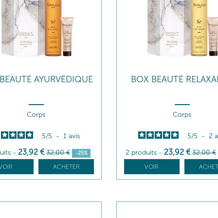
BEAUTÉ AYURVÉDIQUE
BOX BEAUTÉ RELAXA
Corps
Corps
5
/
5
-
1
avis
5
/
5
-
2
a
23
,92
€
23
,92
€
uits
-
32
,00
€
2 produits
-
32
,00
€
-25%
VOIR
ACHETER
VOIR
ACHET