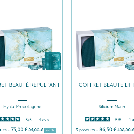
ET BEAUTÉ REPULPANT
COFFRET BEAUTÉ LIF
Hyalu-Procollagene
Silicium Marin
5
/
5
-
4
avis
5
/
5
-
4
a
75
,00
€
86
,50
€
uits
-
94
,00
€
3 produits
-
108
,00
-20%