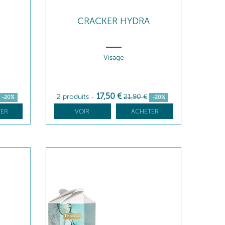
CRACKER HYDRA
Visage
17
,50
€
2 produits
-
21
,90
€
-20%
-20%
ER
VOIR
ACHETER