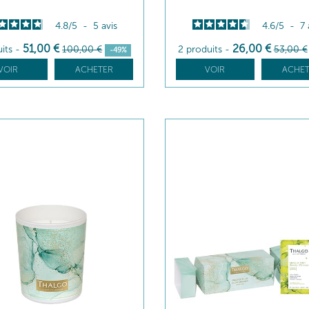
4.8
/
5
-
5
avis
4.6
/
5
-
7
51
,00
€
26
,00
€
uits
-
100
,00
€
2 produits
-
53
,00
€
-49%
VOIR
ACHETER
VOIR
ACHET