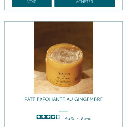
VOIR
ACHETER
PÂTE EXFOLIANTE AU GINGEMBRE
4.2
/
5
-
9
avis