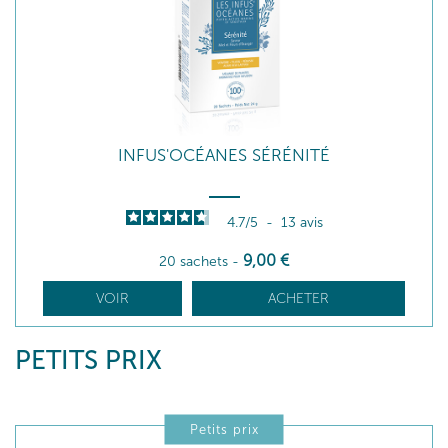
INFUS'OCÉANES SÉRÉNITÉ
4.7
/
5
-
13
avis
9
,00
€
20 sachets
-
VOIR
ACHETER
PETITS PRIX
Petits prix