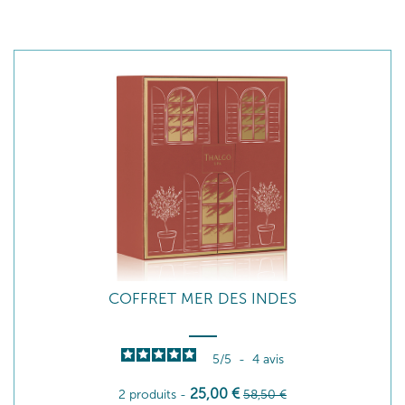
COFFRET MER DES INDES
5
/
5
-
4
avis
25
,00
€
2 produits
-
58
,50
€