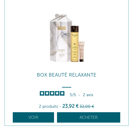
BOX BEAUTÉ RELAXANTE
5
/
5
-
2
avis
23
,92
€
2 produits
-
32
,00
€
VOIR
ACHETER