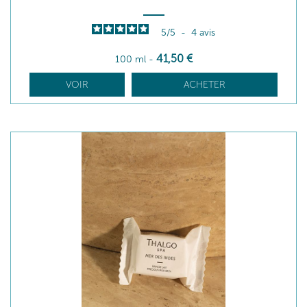
5
/
5
-
4
avis
41
,50
€
100 ml
-
VOIR
ACHETER