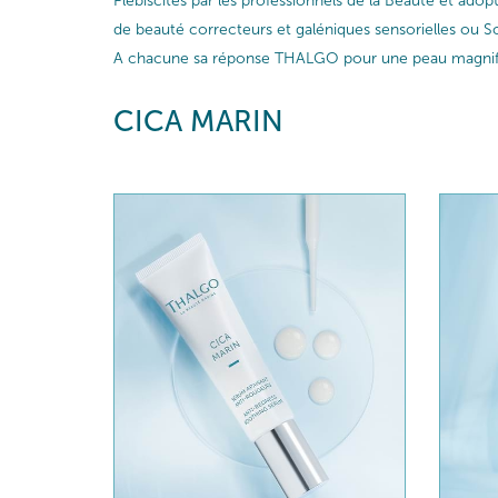
Plébiscités par les professionnels de la Beauté et ado
de beauté correcteurs et galéniques sensorielles ou So
A chacune sa réponse THALGO pour une peau magnif
CICA MARIN