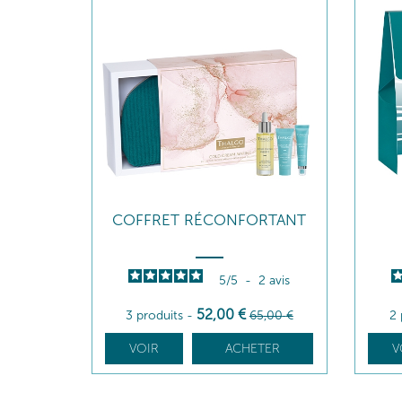
COFFRET RÉCONFORTANT
5
/
5
-
2
avis
52
,00
€
3 produits
-
65
,00
€
2 
VOIR
ACHETER
V