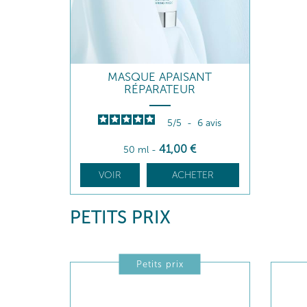
MASQUE APAISANT
RÉPARATEUR
5
/
5
-
6
avis
41
,00
€
50 ml
-
VOIR
ACHETER
PETITS PRIX
Petits prix