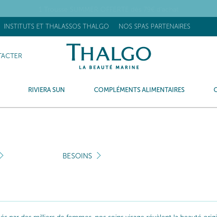
OUVEAU] Stick Réhydratant Flash : +63% d’hydratation après 15 minu
INSTITUTS ET THALASSOS THALGO
NOS SPAS PARTENAIRES
ACTER
RIVIERA SUN
COMPLÉMENTS ALIMENTAIRES
BESOINS