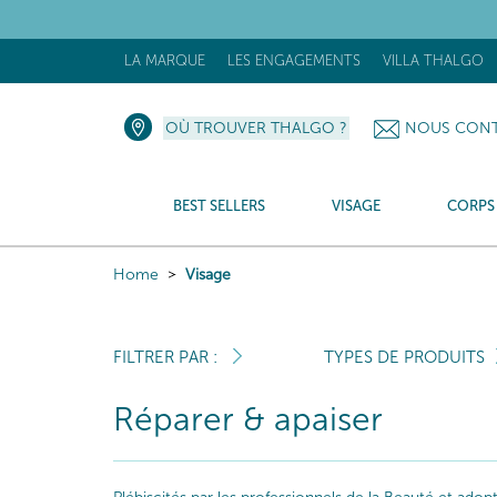
[N
LA MARQUE
LES ENGAGEMENTS
VILLA THALGO
OÙ TROUVER THALGO ?
NOUS CONT
BEST SELLERS
VISAGE
CORPS
Home
Visage
FILTRER PAR :
TYPES DE PRODUITS
Réparer & apaiser