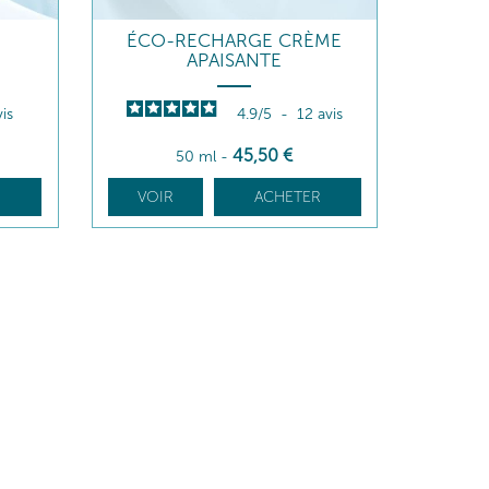
ÉCO-RECHARGE CRÈME
APAISANTE
vis
4.9
/
5
-
12
avis
45
,50
€
50 ml
-
R
VOIR
ACHETER