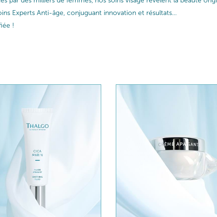
ptés par des milliers de femmes, nos soins visage révèlent la beauté or
ins Experts Anti-âge, conjuguant innovation et résultats…
iée !