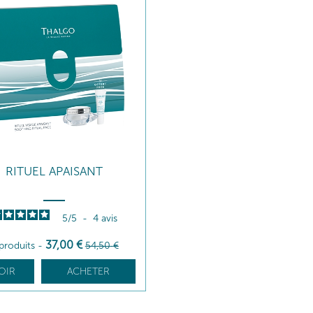
RITUEL APAISANT
5
/
5
-
4
avis
37
,00
€
produits
-
54
,50
€
OIR
ACHETER