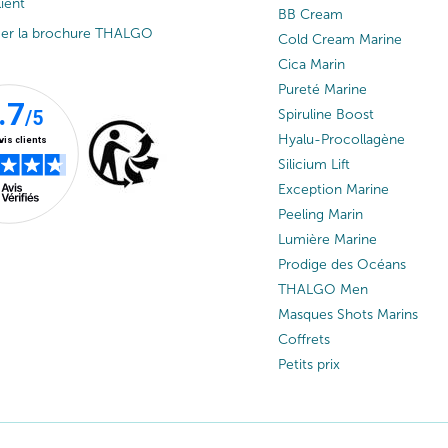
lient
tut et d’une routine de soins à domicile. En étroite collaboration ave
BB Cream
rche, nos chercheurs créent des produits pour le visage, sensoriel
ger la brochure THALGO
Cold Cream Marine
marine dans chaque soin visage offre une expérience inédite et la garant
Cica Marin
oins du visage protègent, renforcent et subliment toutes les peaux
Pureté Marine
Spiruline Boost
Hyalu-Procollagène
 variété de solutions pour répondre aux besoins spécifiques de 
Silicium Lift
doux, contour des yeux, masque réparateur, gommage lissant ou une cr
Exception Marine
es actifs marins avec les soins visage THALGO.
Peeling Marin
Lumière Marine
Prodige des Océans
THALGO Men
Masques Shots Marins
Coffrets
Petits prix