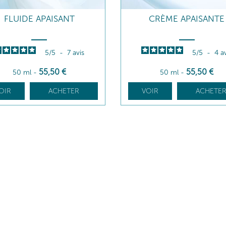
FLUIDE APAISANT
CRÈME APAISANTE
5
/
5
-
7
avis
5
/
5
-
4
a
55
,50
€
55
,50
€
50 ml
-
50 ml
-
OIR
ACHETER
VOIR
ACHETE