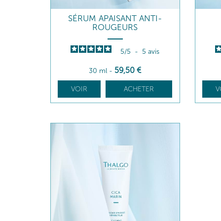
SÉRUM APAISANT ANTI-
ROUGEURS
5
/
5
-
5
avis
59
,50
€
30 ml
-
VOIR
ACHETER
V