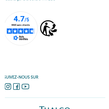
Pour une action optimale, utilisez votre soin ciblé matin et soir,
après le nettoyage de votre peau. Au réveil, tapotez délicatement
le produit jusqu’à absorption complète. Au coucher, laissez le
soin pénétrer pour mieux réparer et protéger l’épiderme pendant
le sommeil.
DES SOINS NATURELS POUR UN CONTOUR DES
YEUX SUBLIMÉ
SUIVEZ-NOUS SUR
Faites entrer la beauté marine dans votre routine de soin avec
nos produits professionnels pour le regard. Zoom sur notre
produit culte, notre soin ciblé Source Marine et notre sérum
THALGOMEN pour le contour des yeux.