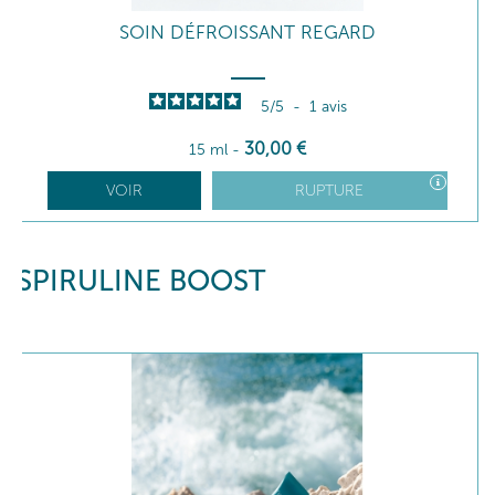
SOIN DÉFROISSANT REGARD
5
/
5
-
1
avis
30
,00
€
15 ml
-
VOIR
RUPTURE
SPIRULINE BOOST