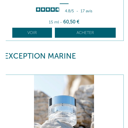
4.8
/
5
-
17
avis
60
,50
€
15 ml
-
VOIR
ACHETER
EXCEPTION MARINE