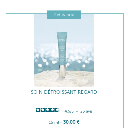
Petits prix
SOIN DÉFROISSANT REGARD
4.6
/
5
-
25
avis
30
,00
€
15 ml
-