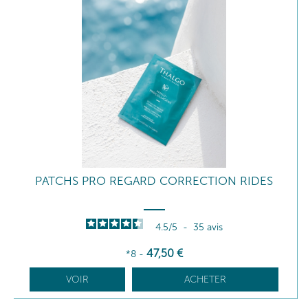
PATCHS PRO REGARD CORRECTION RIDES
4.5
/
5
-
35
avis
47
,50
€
*8
-
VOIR
ACHETER