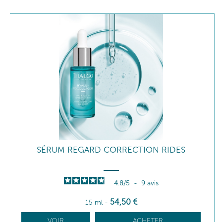
SÉRUM REGARD CORRECTION RIDES
4.8
/
5
-
9
avis
54
,50
€
15 ml
-
VOIR
ACHETER