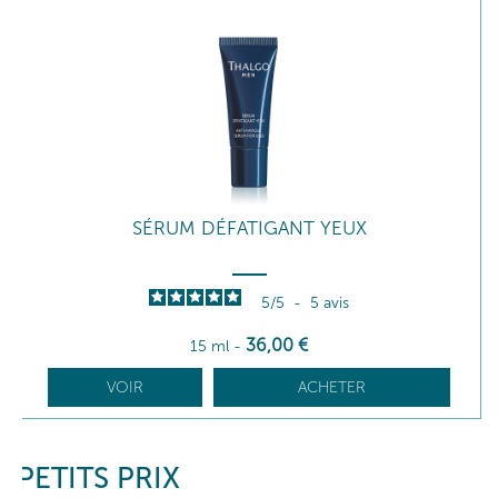
SÉRUM DÉFATIGANT YEUX
5
/
5
-
5
avis
36
,00
€
15 ml
-
VOIR
ACHETER
PETITS PRIX