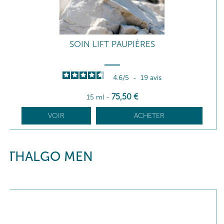
SOIN LIFT PAUPIÈRES
4.6
/
5
-
19
avis
75
,50
€
15 ml
-
VOIR
ACHETER
THALGO MEN