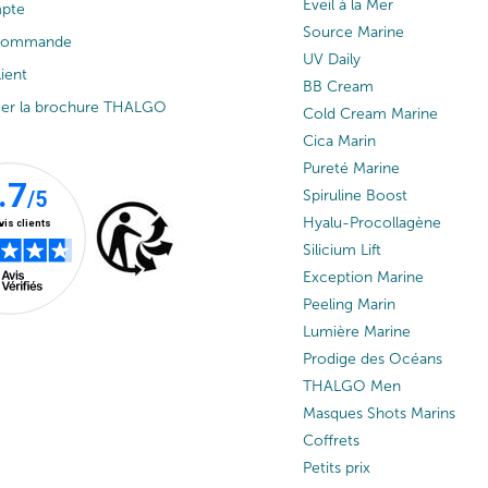
Éveil à la Mer
pte
Source Marine
 commande
UV Daily
lient
BB Cream
ger la brochure THALGO
Cold Cream Marine
Cica Marin
Pureté Marine
Spiruline Boost
Hyalu-Procollagène
Silicium Lift
Exception Marine
Peeling Marin
Lumière Marine
Prodige des Océans
THALGO Men
Masques Shots Marins
Coffrets
Petits prix