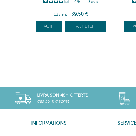
4
/
5
-
9
avis
39
,50
€
125 ml
-
VOIR
ACHETER
V
LIVRAISON 48H OFFERTE
dès 30 € d'achat
INFORMATIONS
SERVICE