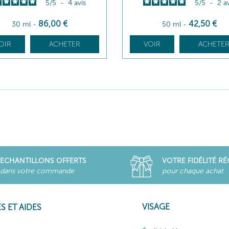
5
/
5
-
4
avis
5
/
5
-
2
a
86
,00
€
42
,50
€
30 ml
-
50 ml
-
OIR
ACHETER
VOIR
ACHETE
ECHANTILLONS OFFERTS
VOTRE FIDÉLITÉ R
dans votre commande
pour chaque achat
VISAGE
S ET AIDES