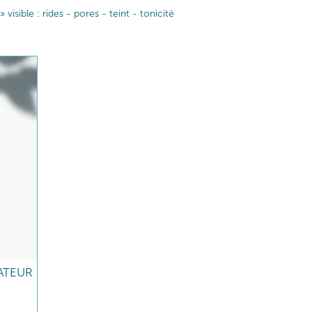
sible : rides - pores - teint - tonicité
ATEUR