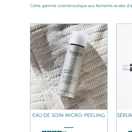
Cette gamme cosméceutique aux ferments acides d’algues
EAU DE SOIN MICRO-PEELING
SÉRUM