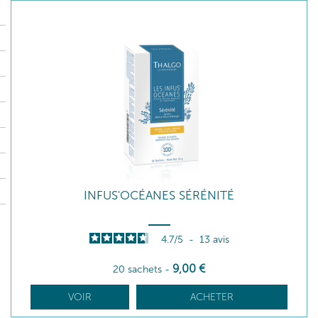
INFUS'OCÉANES SÉRÉNITÉ
4.7
/
5
-
13
avis
9
,00
€
20 sachets
-
VOIR
ACHETER