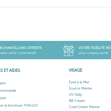
.
ECHANTILLONS OFFERTS
VOTRE FIDÉLITÉ R
dans votre commande
pour chaque achat
VISAGE
S ET AIDES
Éveil à la Mer
pte
Source Marine
 commande
UV Daily
lient
BB Cream
ger la brochure THALGO
Cold Cream Marine