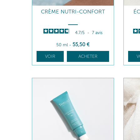
CRÈME NUTRI-CONFORT
É
4.7
/
5
-
7
avis
55
,50
€
50 ml
-
VOIR
ACHETER
V