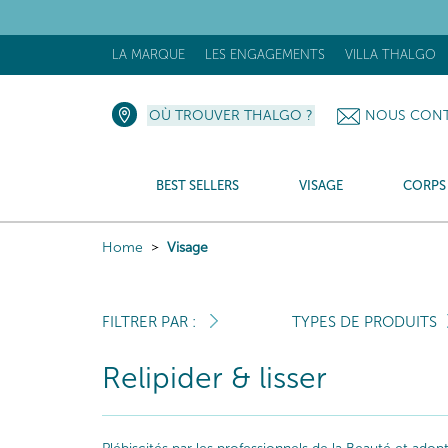
[N
LA MARQUE
LES ENGAGEMENTS
VILLA THALGO
OÙ TROUVER THALGO ?
NOUS CONT
BEST SELLERS
VISAGE
CORPS
Home
Visage
FILTRER PAR :
TYPES DE PRODUITS
Relipider & lisser