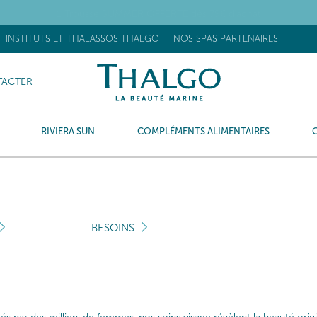
OUVEAU] Stick Réhydratant Flash : +63% d’hydratation après 15 minu
INSTITUTS ET THALASSOS THALGO
NOS SPAS PARTENAIRES
ACTER
RIVIERA SUN
COMPLÉMENTS ALIMENTAIRES
BESOINS