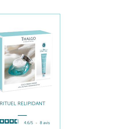
RITUEL RELIPIDANT
4.6
/
5
-
8
avis