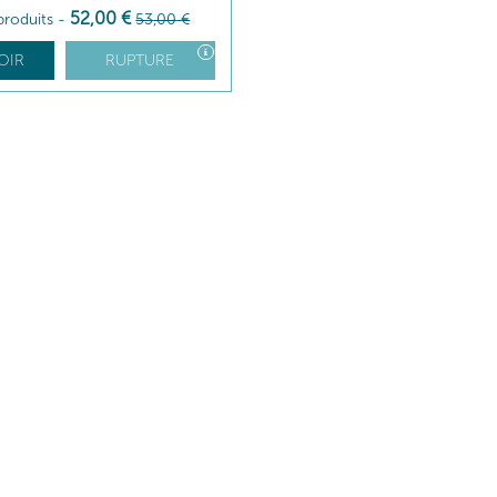
52
,00
€
produits
-
53
,00
€
OIR
RUPTURE