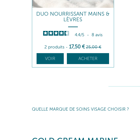
DUO NOURRISSANT MAINS &
LÈVRES
4.4
/
5
-
8
avis
17
,50
€
2 produits
-
25
,00
€
VOIR
ACHETER
QUELLE MARQUE DE SOINS VISAGE CHOISIR ?
Offrez à votre peau tous les bienfaits de la mer avec 
Éclat, hydratation, nutrition, pureté, anti-rides, f