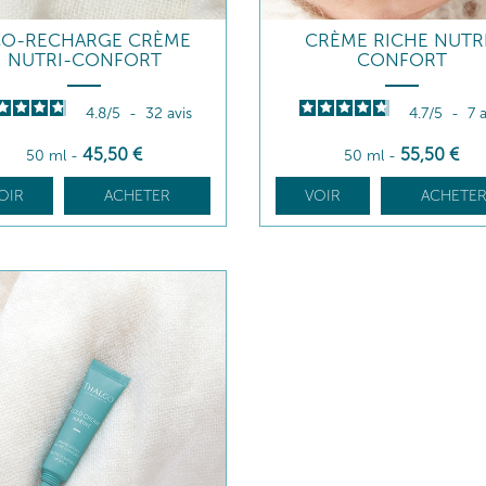
CO-RECHARGE CRÈME
CRÈME RICHE NUTR
NUTRI-CONFORT
CONFORT
4.8
/
5
-
32
avis
4.7
/
5
-
7
a
45
,50
€
55
,50
€
50 ml
-
50 ml
-
OIR
ACHETER
VOIR
ACHETE