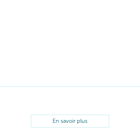
En savoir plus
les produits visage THALGO.
ermeté, anti âge global : découvrez notre sélection de produits cosmé