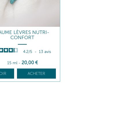
AUME LÈVRES NUTRI-
CONFORT
4.2
/
5
-
13
avis
20
,00
€
15 ml
-
OIR
ACHETER