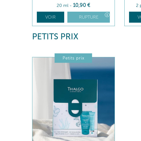
10
,90
€
20 ml
-
2 
VOIR
RUPTURE
V
PETITS PRIX
Petits prix