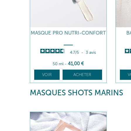
MASQUE PRO NUTRI-CONFORT
B
4.7
/
5
-
3
avis
41
,00
€
50 ml
-
VOIR
ACHETER
V
MASQUES SHOTS MARINS