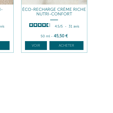
I-
ÉCO-RECHARGE CRÈME RICHE
NUTRI-CONFORT
vis
4.5
/
5
-
31
avis
45
,50
€
50 ml
-
R
VOIR
ACHETER