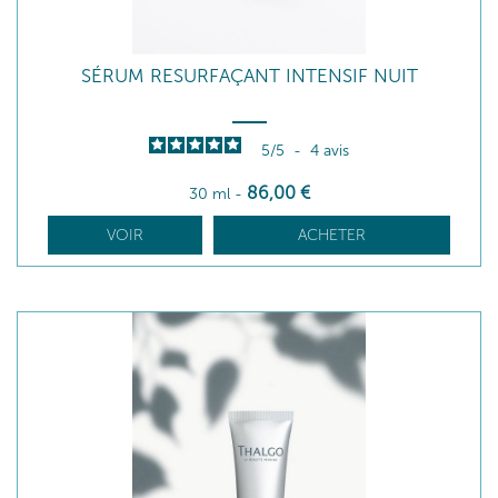
SÉRUM RESURFAÇANT INTENSIF NUIT
5
/
5
-
4
avis
86
,00
€
30 ml
-
VOIR
ACHETER