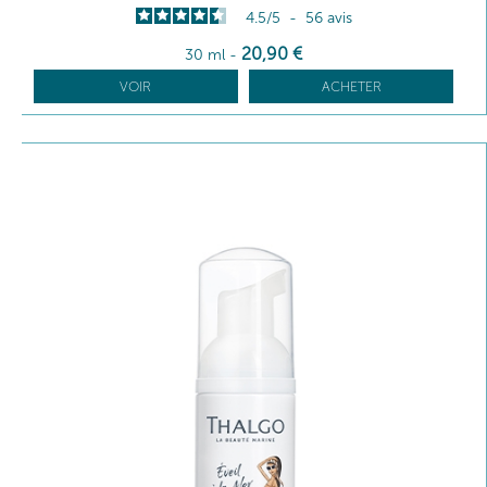
4.5
/
5
-
56
avis
20
,90
€
30 ml
-
VOIR
ACHETER