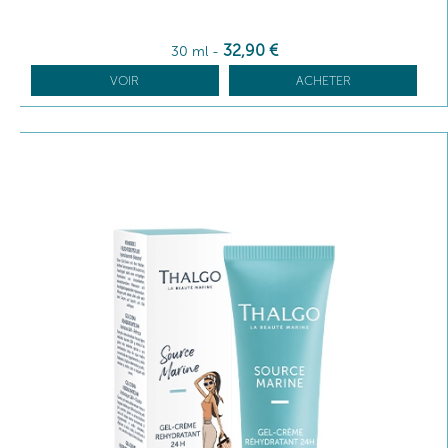
32
,90
€
30 ml
-
VOIR
ACHETER