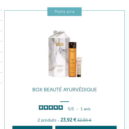
Petits prix
BOX BEAUTÉ AYURVÉDIQUE
5
/
5
-
1
avis
23
,92
€
2 produits
-
32
,00
€