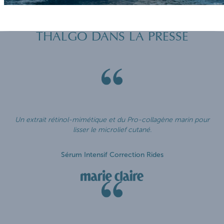
THALGO DANS LA PRESSE
Un extrait rétinol-mimétique et du Pro-collagène marin pour
lisser le microlief cutané.
Sérum Intensif Correction Rides