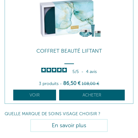
COFFRET BEAUTÉ LIFTANT
5
/
5
-
4
avis
86
,50
€
3 produits
-
108
,00
€
VOIR
ACHETER
QUELLE MARQUE DE SOINS VISAGE CHOISIR ?
En savoir plus
Offrez à votre peau tous les bienfaits de la mer avec les produits
visage THALGO.