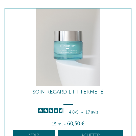
SOIN REGARD LIFT-FERMETÉ
4.8
/
5
-
17
avis
60
,50
€
15 ml
-
VOIR
ACHETER