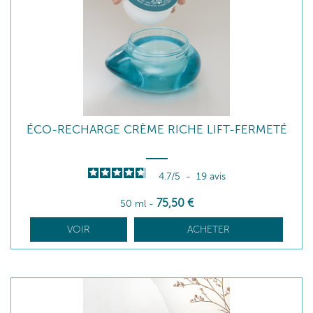
ÉCO-RECHARGE CRÈME RICHE LIFT-FERMETÉ
4.7
/
5
-
19
avis
75
,50
€
50 ml
-
VOIR
ACHETER