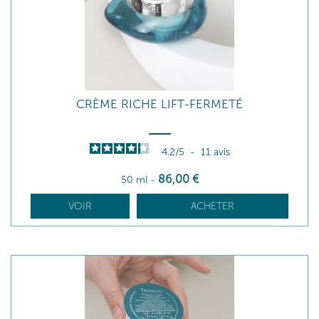
CRÈME RICHE LIFT-FERMETÉ
4.2
/
5
-
11
avis
86
,00
€
50 ml
-
VOIR
ACHETER