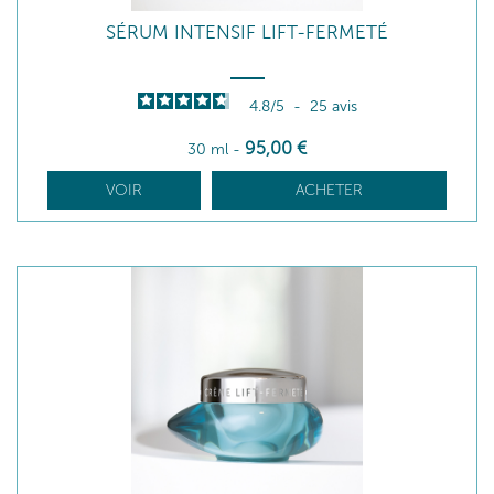
SÉRUM INTENSIF LIFT-FERMETÉ
4.8
/
5
-
25
avis
95
,00
€
30 ml
-
VOIR
ACHETER