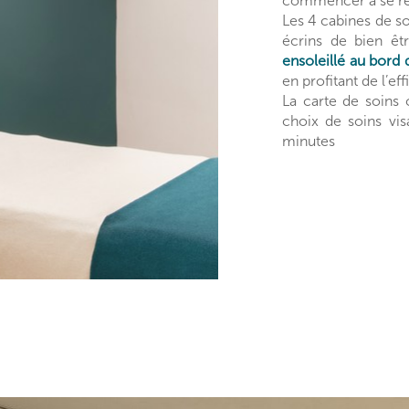
commencer à se re
Les 4 cabines de s
écrins de bien êt
ensoleillé au bord 
en profitant de l’ef
La carte de soins 
choix de soins vi
minutes