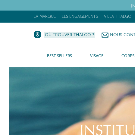
[N
LA MARQUE
LES ENGAGEMENTS
VILLA THALGO
OÙ TROUVER THALGO ?
NOUS CONT
BEST SELLERS
VISAGE
CORPS
INSTIT