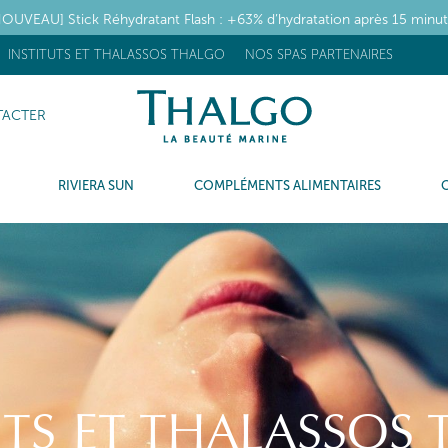
OUVEAU] Stick Réhydratant Flash : +63% d’hydratation après 15 minu
INSTITUTS ET THALASSOS THALGO
NOS SPAS PARTENAIRES
ACTER
RIVIERA SUN
COMPLÉMENTS ALIMENTAIRES
UTS ET THALASSOS