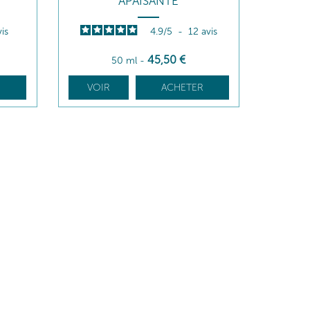
APAISANTE
vis
4.9
/
5
-
12
avis
45
,50
€
50 ml
-
R
VOIR
ACHETER