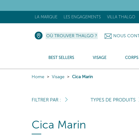
[N
LA MARQUE
LES ENGAGEMENTS
VILLA THALGO
OÙ TROUVER THALGO ?
NOUS CONT
BEST SELLERS
VISAGE
CORPS
Home
Visage
Cica Marin
FILTRER PAR :
TYPES DE PRODUITS
Cica Marin