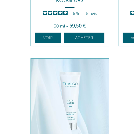
ROUGEURS
5
/
5
-
5
avis
59
,50
€
30 ml
-
VOIR
ACHETER
V