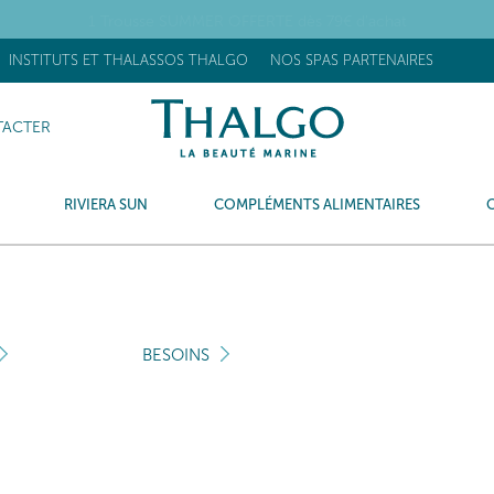
OUVEAU] Stick Réhydratant Flash : +63% d’hydratation après 15 minu
INSTITUTS ET THALASSOS THALGO
NOS SPAS PARTENAIRES
ACTER
RIVIERA SUN
COMPLÉMENTS ALIMENTAIRES
BESOINS