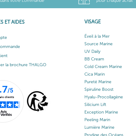
dans votre commande
pour chaque achat
VISAGE
S ET AIDES
Éveil à la Mer
pte
Source Marine
 commande
UV Daily
lient
BB Cream
ger la brochure THALGO
Cold Cream Marine
Cica Marin
Pureté Marine
Spiruline Boost
Hyalu-Procollagène
Silicium Lift
Exception Marine
Peeling Marin
Lumière Marine
Prodige des Océans