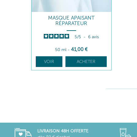
MASQUE APAISANT
RÉPARATEUR
5
/
5
-
6
avis
41
,00
€
50 ml
-
VOIR
ACHETER
LIVRAISON 48H OFFERTE