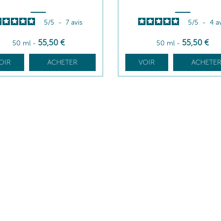
5
/
5
-
7
avis
5
/
5
-
4
a
55
,50
€
55
,50
€
50 ml
-
50 ml
-
OIR
ACHETER
VOIR
ACHETE