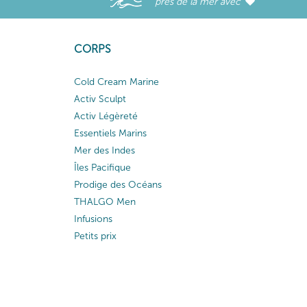
près de la mer avec
CORPS
Cold Cream Marine
Activ Sculpt
Activ Légèreté
Essentiels Marins
Mer des Indes
Îles Pacifique
Prodige des Océans
THALGO Men
Infusions
Petits prix