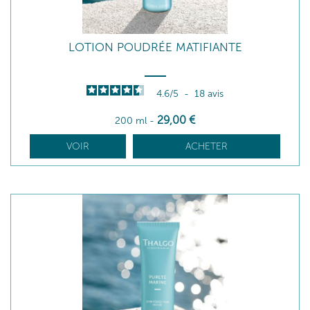
LOTION POUDRÉE MATIFIANTE
4.6
/
5
-
18
avis
29
,00
€
200 ml
-
VOIR
ACHETER