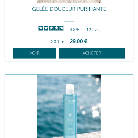
GELÉE DOUCEUR PURIFIANTE
4.8
/
5
-
12
avis
29
,00
€
200 ml
-
VOIR
ACHETER