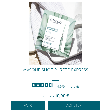
MASQUE SHOT PURETÉ EXPRESS
4.6
/
5
-
5
avis
10
,90
€
20 ml
-
VOIR
ACHETER