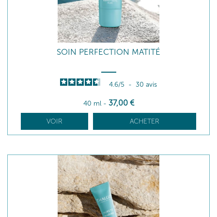
SOIN PERFECTION MATITÉ
4.6
/
5
-
30
avis
37
,00
€
40 ml
-
VOIR
ACHETER