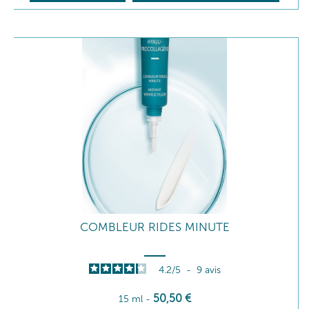
COMBLEUR RIDES MINUTE
4.2
/
5
-
9
avis
50
,50
€
15 ml
-