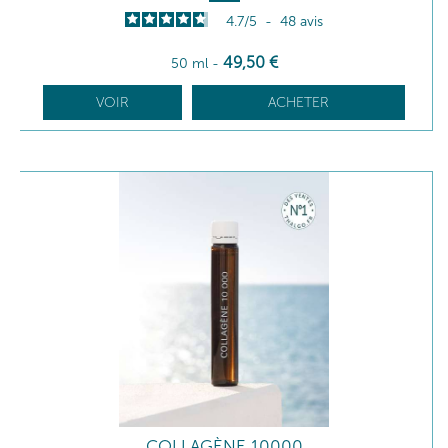
4.7
/
5
-
48
avis
49
,50
€
50 ml
-
VOIR
ACHETER
COLLAGÈNE 10000