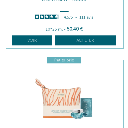
4.5
/
5
-
111
avis
50
,40
€
10*25 ml
-
VOIR
ACHETER
Petits prix