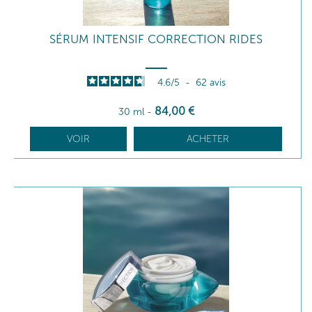
SÉRUM INTENSIF CORRECTION RIDES
4.6
/
5
-
62
avis
84
,00
€
30 ml
-
VOIR
ACHETER