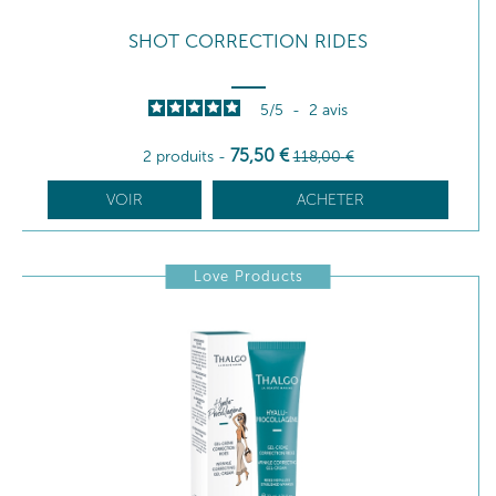
SHOT CORRECTION RIDES
5
/
5
-
2
avis
75
,50
€
2 produits
-
118
,00
€
VOIR
ACHETER
Love Products