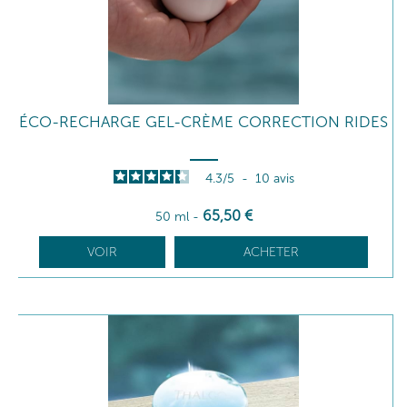
ÉCO-RECHARGE GEL-CRÈME CORRECTION RIDES
4.3
/
5
-
10
avis
65
,50
€
50 ml
-
VOIR
ACHETER