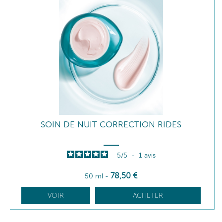
SOIN DE NUIT CORRECTION RIDES
5
/
5
-
1
avis
78
,50
€
50 ml
-
VOIR
ACHETER