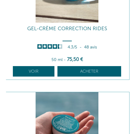
GEL-CRÈME CORRECTION RIDES
4.3
/
5
-
48
avis
75
,50
€
50 ml
-
VOIR
ACHETER