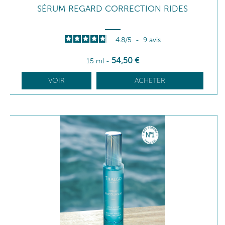
SÉRUM REGARD CORRECTION RIDES
4.8
/
5
-
9
avis
54
,50
€
15 ml
-
VOIR
ACHETER