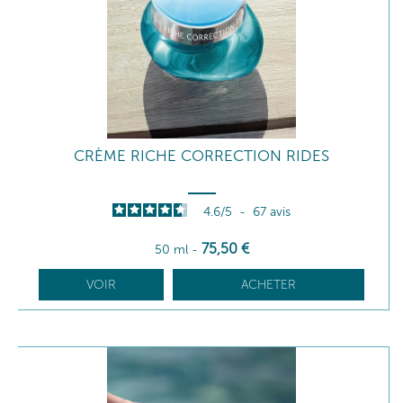
CRÈME RICHE CORRECTION RIDES
4.6
/
5
-
67
avis
75
,50
€
50 ml
-
VOIR
ACHETER