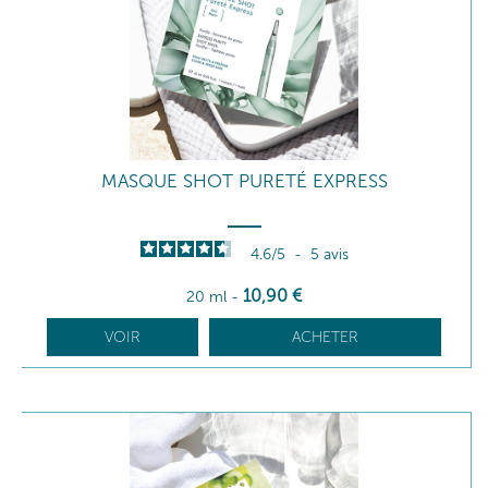
MASQUE SHOT PURETÉ EXPRESS
4.6
/
5
-
5
avis
10
,90
€
20 ml
-
VOIR
ACHETER