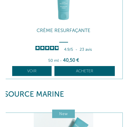
CRÈME RESURFAÇANTE
4.9
/
5
-
23
avis
40
,50
€
50 ml
-
VOIR
ACHETER
SOURCE MARINE
New