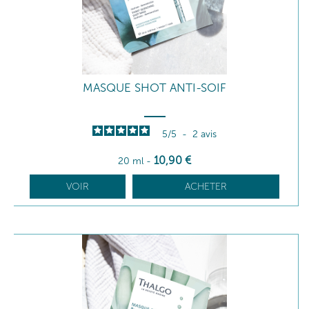
MASQUE SHOT ANTI-SOIF
5
/
5
-
2
avis
10
,90
€
20 ml
-
VOIR
ACHETER