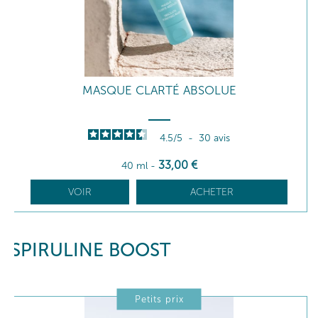
MASQUE CLARTÉ ABSOLUE
4.5
/
5
-
30
avis
33
,00
€
40 ml
-
VOIR
ACHETER
SPIRULINE BOOST
Petits prix