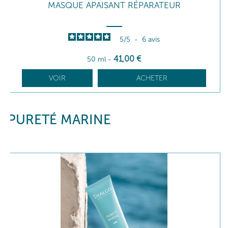
MASQUE APAISANT RÉPARATEUR
5
/
5
-
6
avis
41
,00
€
50 ml
-
VOIR
ACHETER
PURETÉ MARINE