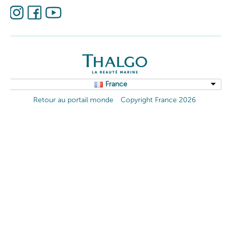
• Aux peaux sèches et délicates, le Gommage Douceur offre
une double exfoliation chimique et mécanique. Cette crème
onctueuse et fondante laisse la peau éclatante et lumineuse.
• Aux peaux mixtes à grasses, le Gommage Fraîcheur propose
une triple exfoliation mécanique grâce à des microsphères à la
granulométrie progressive. Il révèle l’éclat et la douceur de
France
l’épiderme.
Retour au portail monde
Copyright France 2026
• Aux peaux matures, la Crème Resurfaçante garantit une
exfoliation professionnelle à la maison. Elle gomme les rides et les
irrégularités en profondeur sans dessécher, pour une peau à la
fois souple, lissée et retexturée.
NOS MASQUES CRÈME
Nos masques professionnels pour le visage s’accompagnent d’un
embout-pinceau inspiré de nos protocoles cabine, pour une
application aussi précise qu’en institut. Ils offrent également des
résultats visibles après seulement 10 minutes de pose.