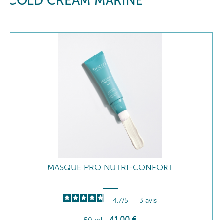
COLD CREAM MARINE
MASQUE PRO NUTRI-CONFORT
4.7
/
5
-
3
avis
41
,00
€
50 ml
-