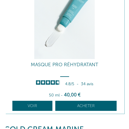
MASQUE PRO RÉHYDRATANT
4.8
/
5
-
34
avis
40
,00
€
50 ml
-
VOIR
ACHETER