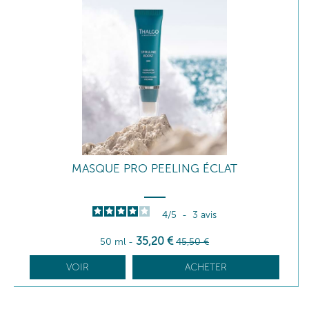
MASQUE PRO PEELING ÉCLAT
4
/
5
-
3
avis
35
,20
€
50 ml
-
45
,50
€
VOIR
ACHETER