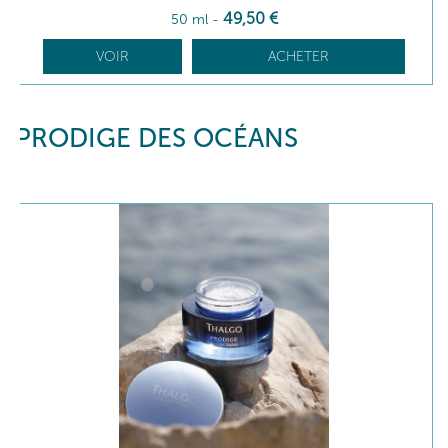
49
,50
€
50 ml
-
VOIR
ACHETER
PRODIGE DES OCÉANS