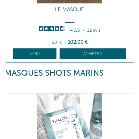
LE MASQUE
4.6
/
5
-
12
avis
102
,00
€
50 ml
-
VOIR
ACHETER
MASQUES SHOTS MARINS