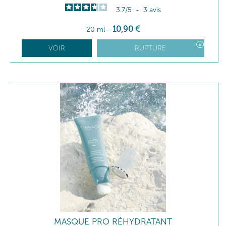
3.7
/
5
-
3
avis
10
,90
€
20 ml
-
VOIR
RUPTURE
MASQUE PRO RÉHYDRATANT