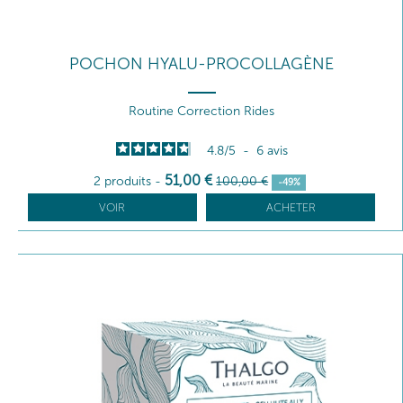
POCHON HYALU-PROCOLLAGÈNE
Routine Correction Rides
4.8
/
5
-
6
avis
51
,00
€
2 produits
-
100
,00
€
-49%
VOIR
ACHETER