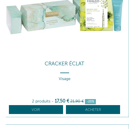
CRACKER ÉCLAT
Visage
17
,50
€
2 produits
-
21
,90
€
-20%
VOIR
ACHETER