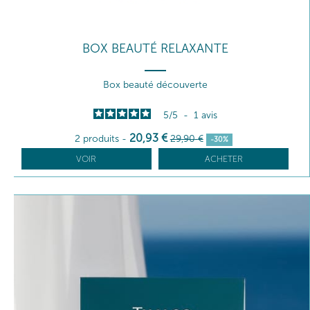
BOX BEAUTÉ RELAXANTE
Box beauté découverte
5
/
5
-
1
avis
20
,93
€
2 produits
-
29
,90
€
-30%
VOIR
ACHETER