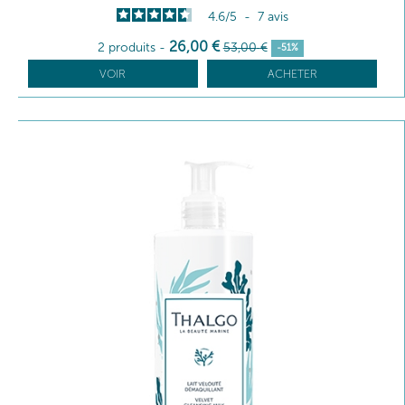
4.6
/
5
-
7
avis
26
,00
€
2 produits
-
53
,00
€
-51%
VOIR
ACHETER