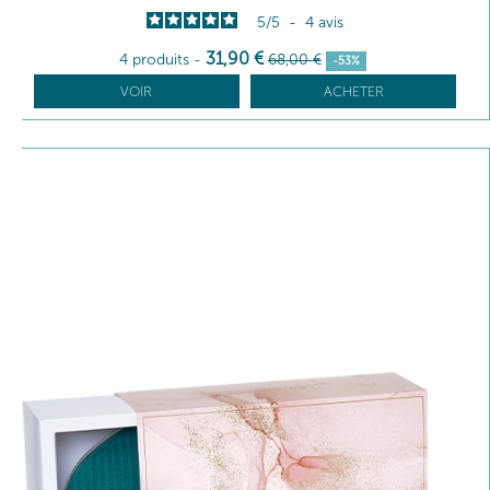
5
/
5
-
4
avis
31
,90
€
4 produits
-
68
,00
€
-53%
VOIR
ACHETER