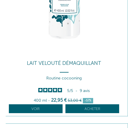
LAIT VELOUTÉ DÉMAQUILLANT
Routine cocooning
5
/
5
-
9
avis
22
,95
€
400 ml
-
53
,00
€
-57%
VOIR
ACHETER