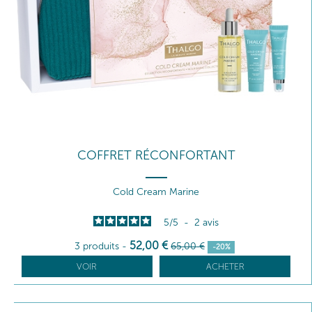
COFFRET RÉCONFORTANT
Cold Cream Marine
5
/
5
-
2
avis
52
,00
€
3 produits
-
65
,00
€
-20%
VOIR
ACHETER