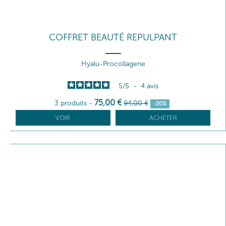
COFFRET BEAUTÉ REPULPANT
Hyalu-Procollagene
5
/
5
-
4
avis
75
,00
€
3 produits
-
94
,00
€
-20%
VOIR
ACHETER