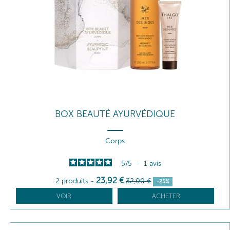
BOX BEAUTÉ AYURVÉDIQUE
Corps
5
/
5
-
1
avis
23
,92
€
2 produits
-
32
,00
€
-25%
VOIR
ACHETER