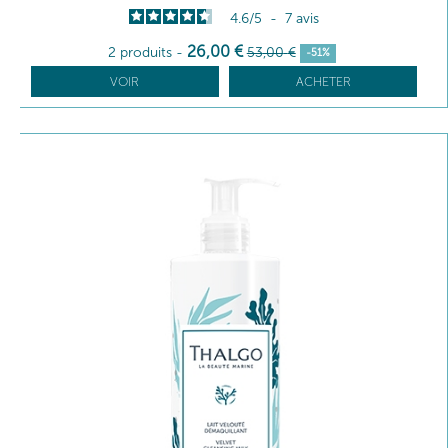
4.6
/
5
-
7
avis
26
,00
€
2 produits
-
53
,00
€
-51%
VOIR
ACHETER