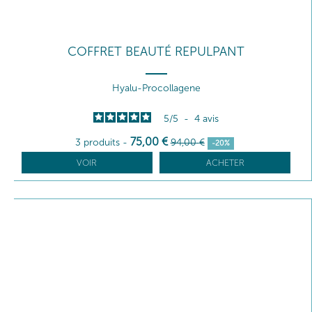
COFFRET BEAUTÉ REPULPANT
Hyalu-Procollagene
5
/
5
-
4
avis
75
,00
€
3 produits
-
94
,00
€
-20%
VOIR
ACHETER