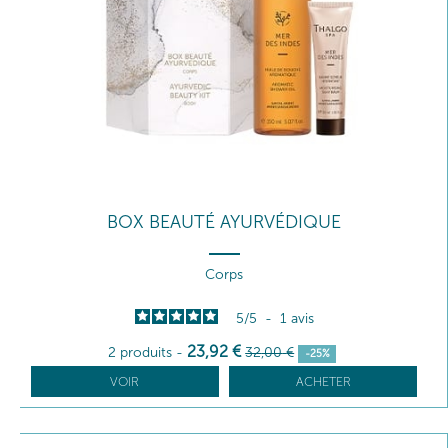
BOX BEAUTÉ AYURVÉDIQUE
Corps
5
/
5
-
1
avis
23
,92
€
2 produits
-
32
,00
€
-25%
VOIR
ACHETER