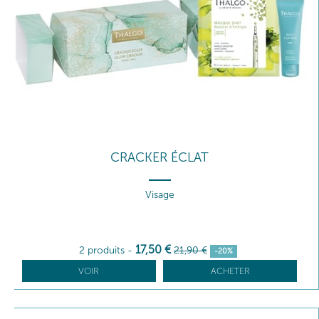
CRACKER ÉCLAT
Visage
17
,50
€
2 produits
-
21
,90
€
-20%
VOIR
ACHETER