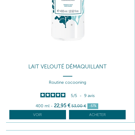
LAIT VELOUTÉ DÉMAQUILLANT
Routine cocooning
5
/
5
-
9
avis
22
,95
€
400 ml
-
53
,00
€
-57%
VOIR
ACHETER