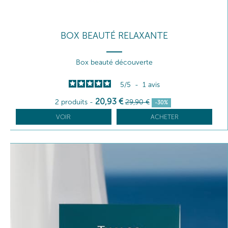
BOX BEAUTÉ RELAXANTE
Box beauté découverte
5
/
5
-
1
avis
20
,93
€
2 produits
-
29
,90
€
-30%
VOIR
ACHETER