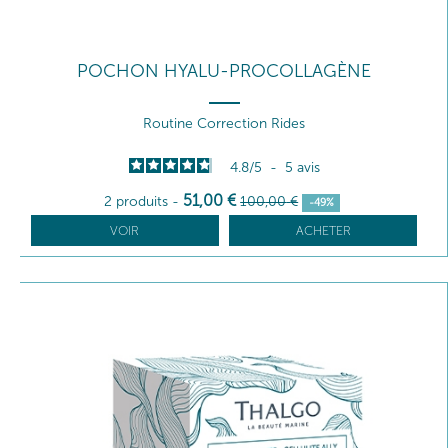
POCHON HYALU-PROCOLLAGÈNE
Routine Correction Rides
4.8
/
5
-
5
avis
51
,00
€
2 produits
-
100
,00
€
-49%
VOIR
ACHETER