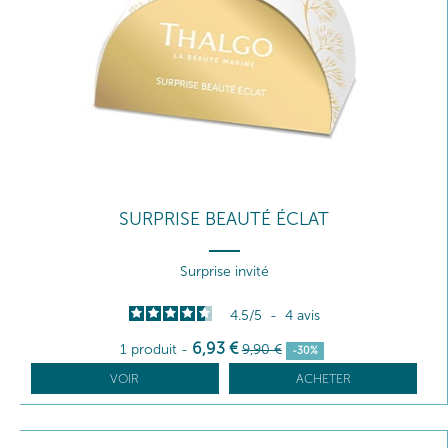
SURPRISE BEAUTÉ ÉCLAT
Surprise invité
4.5
/
5
-
4
avis
6
,93
€
1 produit
-
9
,90
€
-30%
VOIR
ACHETER