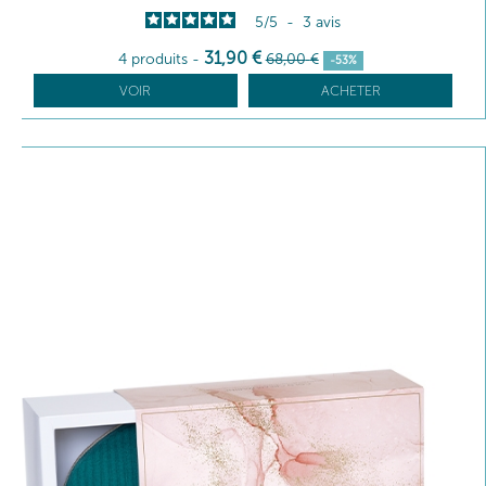
5
/
5
-
3
avis
31
,90
€
4 produits
-
68
,00
€
-53%
VOIR
ACHETER