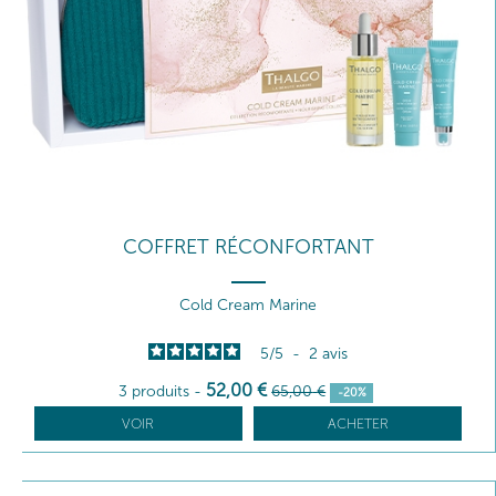
COFFRET RÉCONFORTANT
Cold Cream Marine
5
/
5
-
2
avis
52
,00
€
3 produits
-
65
,00
€
-20%
VOIR
ACHETER