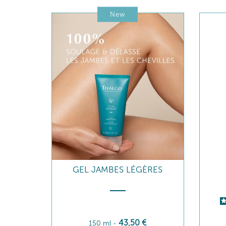
New
GEL JAMBES LÉGÈRES
43
,50
€
150 ml
-