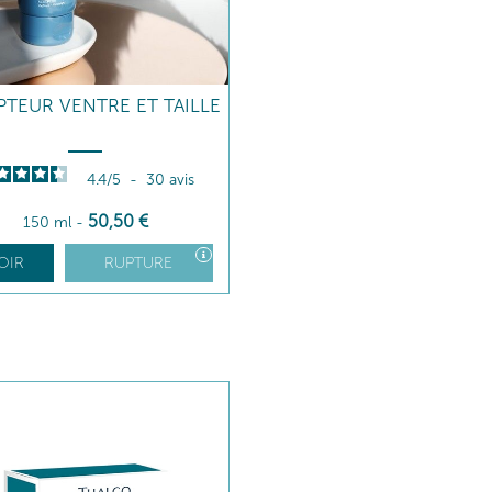
PTEUR VENTRE ET TAILLE
4.4
/
5
-
30
avis
50
,50
€
150 ml
-
OIR
RUPTURE