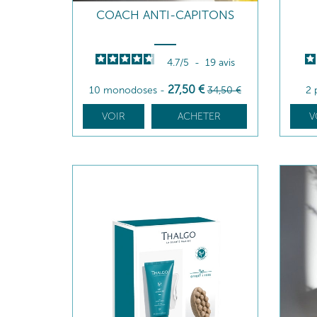
COACH ANTI-CAPITONS
4.7
/
5
-
19
avis
27
,50
€
10 monodoses
-
34
,50
€
2 
VOIR
ACHETER
V