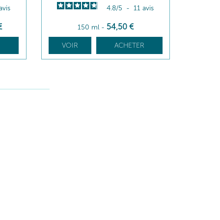
avis
4.8
/
5
-
11
avis
€
54
,50
€
150 ml
-
R
VOIR
ACHETER