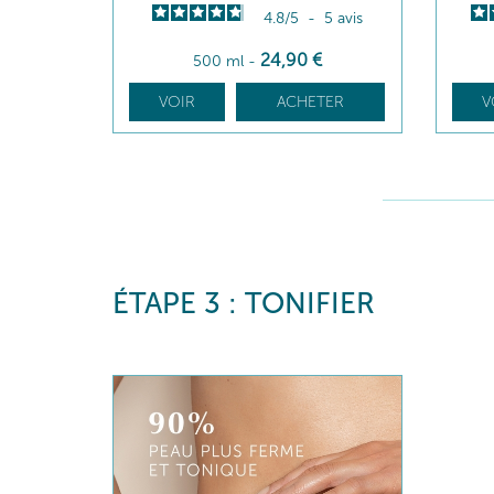
4.8
/
5
-
5
avis
24
,90
€
500 ml
-
VOIR
ACHETER
V
ÉTAPE 3 : TONIFIER