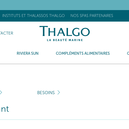
OUVEAU] Stick Réhydratant Flash : +63% d’hydratation après 15 minu
INSTITUTS ET THALASSOS THALGO
NOS SPAS PARTENAIRES
ACTER
RIVIERA SUN
COMPLÉMENTS ALIMENTAIRES
BESOINS
ant