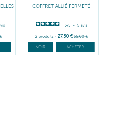
ELLES
COFFRET ALLIÉ FERMETÉ
vis
5
/
5
-
5
avis
27
,50
€
€
2 produits
-
55
,00
€
R
VOIR
ACHETER