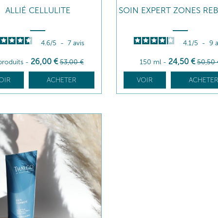
ALLIÉ CELLULITE
SOIN EXPERT ZONES REB
4.6
/
5
-
7
avis
4.1
/
5
-
9
a
26
,00
€
24
,50
€
produits
-
53
,00
€
150 ml
-
50
,50
OIR
ACHETER
VOIR
ACHETE