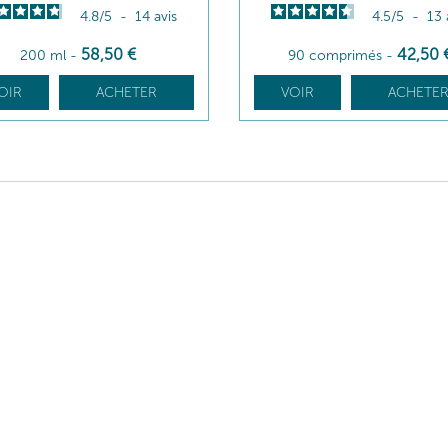
4.8
/
5
-
14
avis
4.5
/
5
-
13
58
,50
€
42
,50
200 ml
-
90 comprimés
-
OIR
ACHETER
VOIR
ACHETE