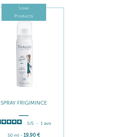
Love
Products
SPRAY FRIGIMINCE
5
/
5
-
1
avis
19
,90
€
50 ml
-