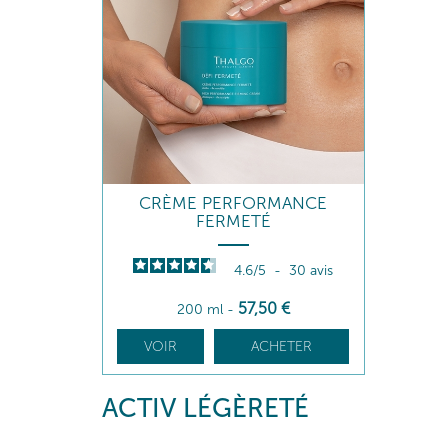
CRÈME PERFORMANCE
FERMETÉ
4.6
/
5
-
30
avis
57
,50
€
200 ml
-
VOIR
ACHETER
ACTIV LÉGÈRETÉ