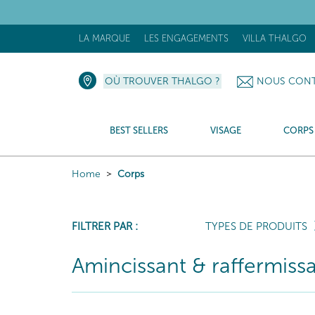
[N
LA MARQUE
LES ENGAGEMENTS
VILLA THALGO
OÙ TROUVER THALGO ?
NOUS CONT
BEST SELLERS
VISAGE
CORPS
Home
Corps
FILTRER PAR :
TYPES DE PRODUITS
Amincissant & raffermiss