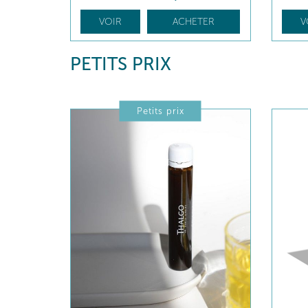
VOIR
ACHETER
V
PETITS PRIX
Petits prix