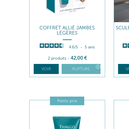
COFFRET ALLIÉ JAMBES
SCUL
LÉGÈRES
4.6
/
5
-
5
avis
42
,00
€
2 produits
-
VOIR
RUPTURE
V
Petits prix