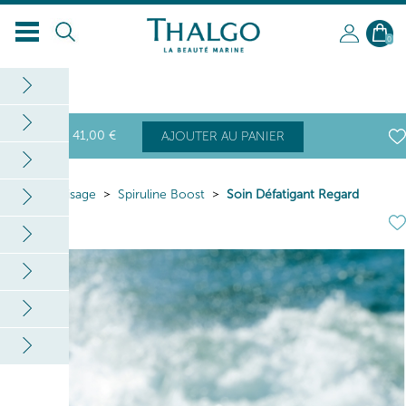
0
41
,00
€
AJOUTER AU PANIER
Home
Visage
Spiruline Boost
Soin Défatigant Regard