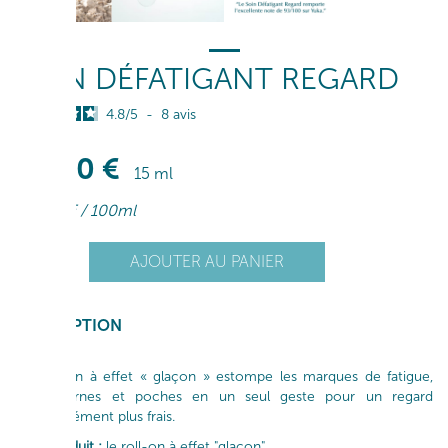
SOIN DÉFATIGANT REGARD
4.8
/
5
-
8
avis
41
,00
€
15 ml
273
,33
€
/ 100ml
+
AJOUTER AU PANIER
1
-
DESCRIPTION
Ce roll-on à effet « glaçon » estompe les marques de fatigue,
rides, cernes et poches en un seul geste pour un regard
instantanément plus frais.
Le + produit :
le roll-on à effet "glaçon".