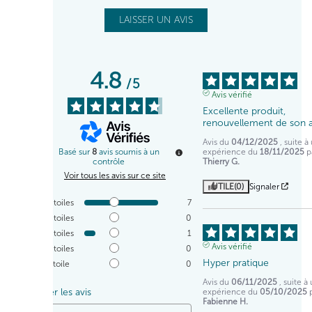
LAISSER UN AVIS
4.8
/
5
Avis vérifié
Excellente produit, 
renouvellement de son 
Avis du
04/12/2025
, suite à
expérience du
18/11/2025
p
Basé sur
8
avis soumis à un
Thierry G.
contrôle
Voir tous les avis sur ce site
UTILE
(0)
Signaler
5
étoiles
7
4
étoiles
0
3
étoiles
1
Avis vérifié
2
étoiles
0
Hyper pratique
1
étoile
0
Avis du
06/11/2025
, suite à
Trier les avis
expérience du
05/10/2025
Fabienne H.