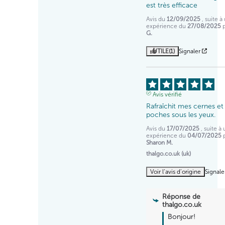
est très efficace
Avis du
12/09/2025
, suite à
expérience du
27/08/2025
G.
UTILE
(1)
Signaler
Avis vérifié
Rafraîchit mes cernes et
poches sous les yeux.
Avis du
17/07/2025
, suite à
expérience du
04/07/2025
Sharon M.
thalgo.co.uk (uk)
Voir l’avis d’origine
Signale
Réponse de
thalgo.co.uk
Bonjour!
