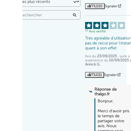
UTILE
(0)
Signaler
Avis vérifié
Très agréable d'utilisatio
pas de recul pour l'instan
quant à son effet
Avis du
23/09/2025
, suite 
expérience du
10/09/2025
Annick G.
UTILE
(1)
Signaler
Réponse de
thalgo.fr
Bonjour,

Merci d'avoir pris 
le temps de 
partager votre 
avis. Nous 
sommes ravis 