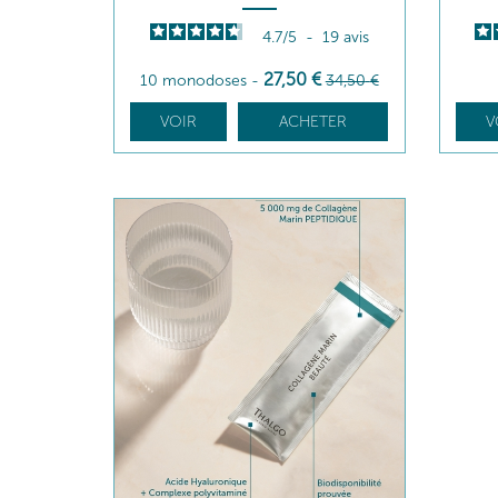
4.7
/
5
-
19
avis
27
,50
€
10 monodoses
-
34
,50
€
VOIR
ACHETER
V