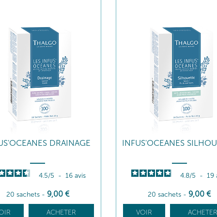
US'OCEANES DRAINAGE
INFUS'OCEANES SILHO
4.5
/
5
-
16
avis
4.8
/
5
-
19
9
,00
€
9
,00
€
20 sachets
-
20 sachets
-
OIR
ACHETER
VOIR
ACHETE