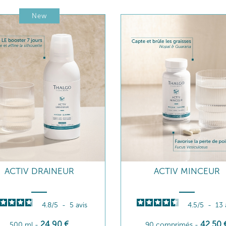
New
ACTIV DRAINEUR
ACTIV MINCEUR
4.8
/
5
-
5
avis
4.5
/
5
-
13
24
,90
€
42
,50
500 ml
-
90 comprimés
-