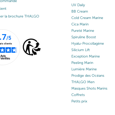
 commande
UV Daily
lient
BB Cream
ger la brochure THALGO
Cold Cream Marine
Cica Marin
Pureté Marine
Spiruline Boost
Hyalu-Procollagène
Silicium Lift
Exception Marine
Peeling Marin
Lumière Marine
Prodige des Océans
THALGO Men
Masques Shots Marins
Coffrets
Petits prix