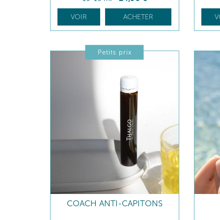
VOIR
ACHETER
V
Petits prix
COACH ANTI-CAPITONS