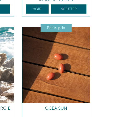
R
VOIR
ACHETER
Petits prix
RGIE
OCÉA SUN