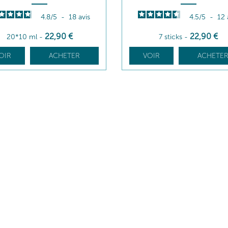
4.8
/
5
-
18
avis
4.5
/
5
-
12
22
,90
€
22
,90
€
20*10 ml
-
7 sticks
-
OIR
ACHETER
VOIR
ACHETE