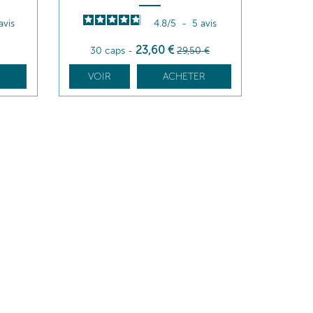
avis
4.8
/
5
-
5
avis
23
,60
€
30 caps
-
29
,50
€
R
VOIR
ACHETER