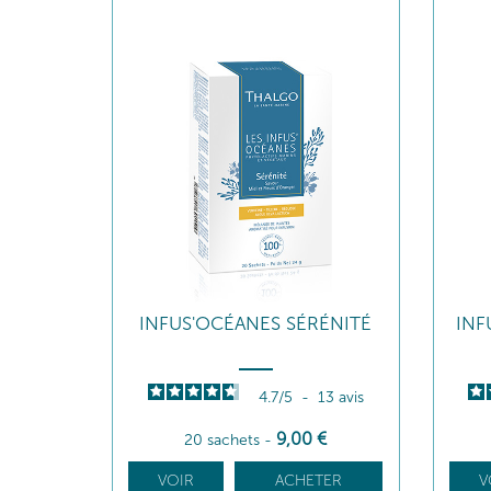
INFUS'OCÉANES SÉRÉNITÉ
INF
4.7
/
5
-
13
avis
9
,00
€
20 sachets
-
VOIR
ACHETER
V