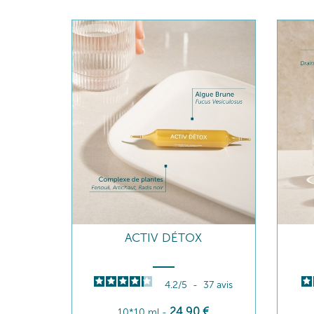
ACTIV DÉTOX
4.2
/
5
-
37
avis
24
,90
€
10*10 ml
-