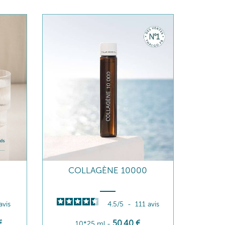
COLLAGÈNE 10000
avis
4.5
/
5
-
111
avis
€
50
,40
€
10*25 ml
-