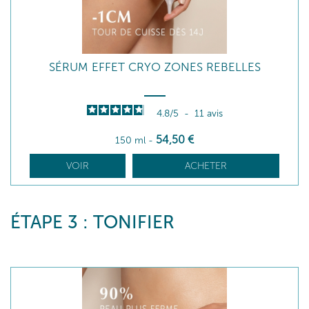
SÉRUM EFFET CRYO ZONES REBELLES
4.8
/
5
-
11
avis
54
,50
€
150 ml
-
VOIR
ACHETER
ÉTAPE 3 : TONIFIER