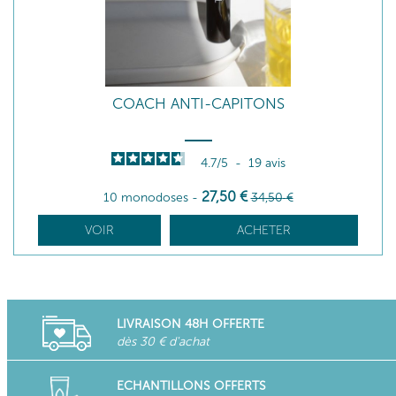
COACH ANTI-CAPITONS
4.7
/
5
-
19
avis
27
,50
€
10 monodoses
-
34
,50
€
VOIR
ACHETER
LIVRAISON 48H OFFERTE
dès 30 € d'achat
ECHANTILLONS OFFERTS