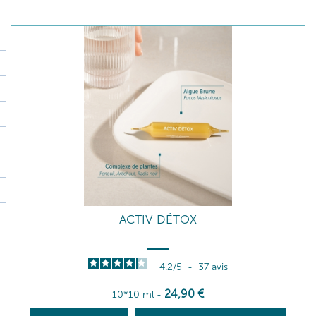
ACTIV DÉTOX
4.2
/
5
-
37
avis
24
,90
€
10*10 ml
-