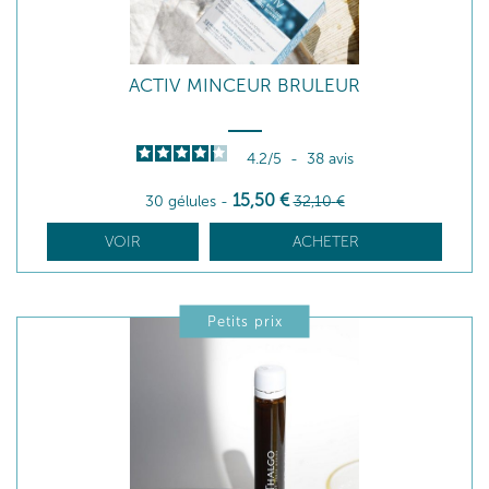
ACTIV MINCEUR BRULEUR
4.2
/
5
-
38
avis
15
,50
€
30 gélules
-
32
,10
€
VOIR
ACHETER
Petits prix