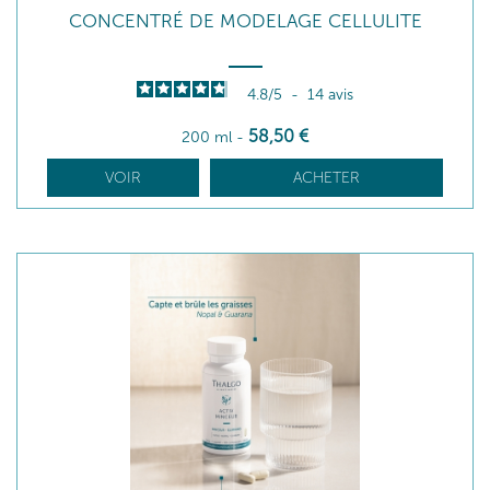
CONCENTRÉ DE MODELAGE CELLULITE
4.8
/
5
-
14
avis
58
,50
€
200 ml
-
VOIR
ACHETER