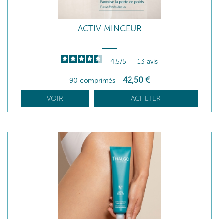
ACTIV MINCEUR
4.5
/
5
-
13
avis
42
,50
€
90 comprimés
-
VOIR
ACHETER