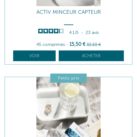
ACTIV MINCEUR CAPTEUR
4.1
/
5
-
23
avis
15
,50
€
45 comprimés
-
32
,10
€
VOIR
ACHETER
Petits prix