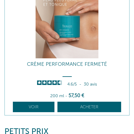
CRÈME PERFORMANCE FERMETÉ
4.6
/
5
-
30
avis
57
,50
€
200 ml
-
VOIR
ACHETER
PETITS PRIX