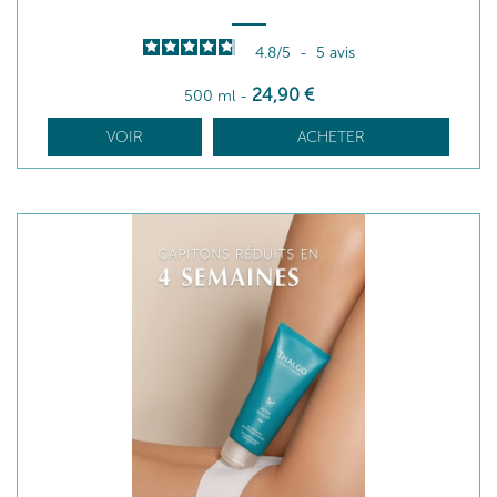
4.8
/
5
-
5
avis
24
,90
€
500 ml
-
VOIR
ACHETER