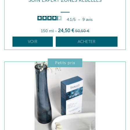
SOIN EXPERT ZONES REBELLES
4.1
/
5
-
9
avis
24
,50
€
150 ml
-
50
,50
€
VOIR
ACHETER
Petits prix