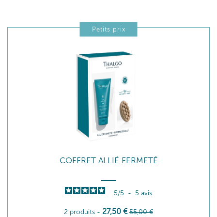
Petits prix
COFFRET ALLIÉ FERMETÉ
5
/
5
-
5
avis
27
,50
€
2 produits
-
55
,00
€