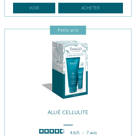
VOIR
ACHETER
Petits prix
ALLIÉ CELLULITE
4.6
/
5
-
7
avis