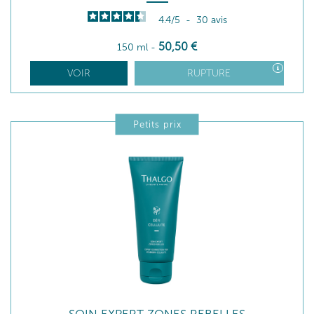
4.4
/
5
-
30
avis
50
,50
€
150 ml
-
VOIR
RUPTURE
Petits prix