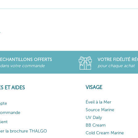
.
ECHANTILLONS OFFERTS
VOTRE FIDÉLITÉ R
dans votre commande
pour chaque achat
VISAGE
S ET AIDES
Éveil à la Mer
pte
Source Marine
 commande
UV Daily
lient
BB Cream
ger la brochure THALGO
Cold Cream Marine