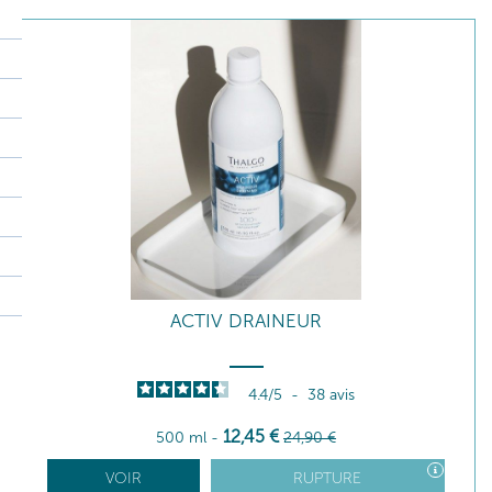
ACTIV DRAINEUR
4.4
/
5
-
38
avis
12
,45
€
500 ml
-
24
,90
€
VOIR
RUPTURE