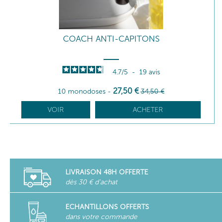
COACH ANTI-CAPITONS
4.7
/
5
-
19
avis
27
,50
€
10 monodoses
-
34
,50
€
VOIR
ACHETER
LIVRAISON 48H OFFERTE
dès 30 € d'achat
ECHANTILLONS OFFERTS
dans votre commande