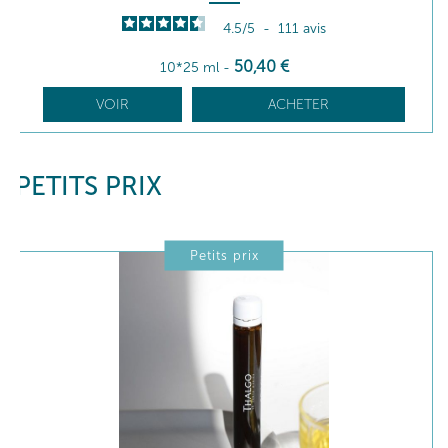
4.5
/
5
-
111
avis
50
,40
€
10*25 ml
-
VOIR
ACHETER
PETITS PRIX
Petits prix