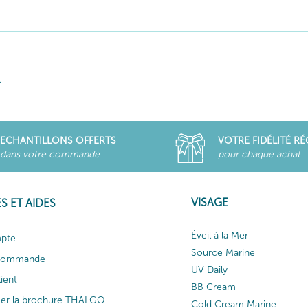
.
ECHANTILLONS OFFERTS
VOTRE FIDÉLITÉ R
dans votre commande
pour chaque achat
VISAGE
S ET AIDES
Éveil à la Mer
pte
Source Marine
 commande
UV Daily
lient
BB Cream
ger la brochure THALGO
Cold Cream Marine