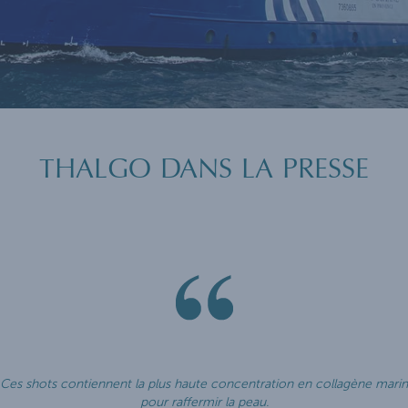
THALGO DANS LA PRESSE
Ces shots contiennent la plus haute concentration en collagène marin
pour raffermir la peau.