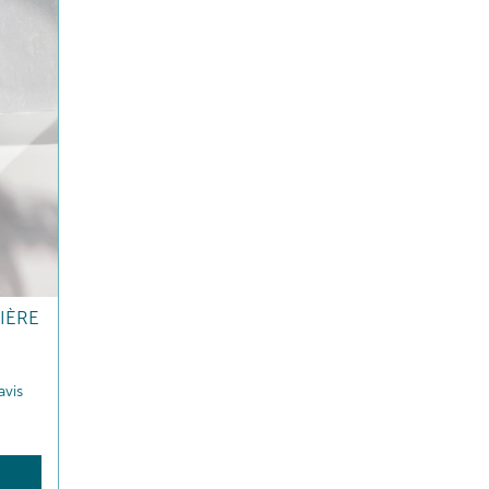
IÈRE
avis
R