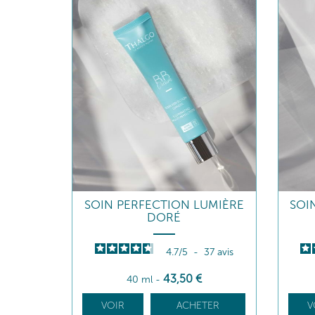
SOIN PERFECTION LUMIÈRE
SOI
DORÉ
4.7
/
5
-
37
avis
43
,50
€
40 ml
-
VOIR
ACHETER
V