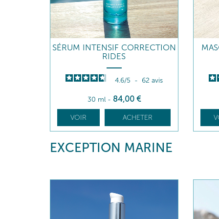
SÉRUM INTENSIF CORRECTION
MAS
RIDES
4.6
/
5
-
62
avis
84
,00
€
30 ml
-
VOIR
ACHETER
V
EXCEPTION MARINE