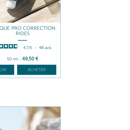
QUE PRO CORRECTION
RIDES
4.7
/
5
-
48
avis
49
,50
€
50 ml
-
OIR
ACHETER