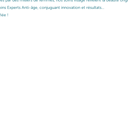
ptés par des milliers de femmes, nos soins visage révèlent la beauté or
ins Experts Anti-âge, conjuguant innovation et résultats…
iée !