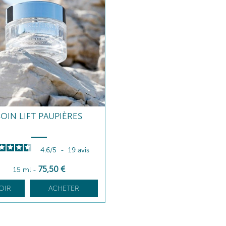
SOIN LIFT PAUPIÈRES
4.6
/
5
-
19
avis
75
,50
€
15 ml
-
OIR
ACHETER