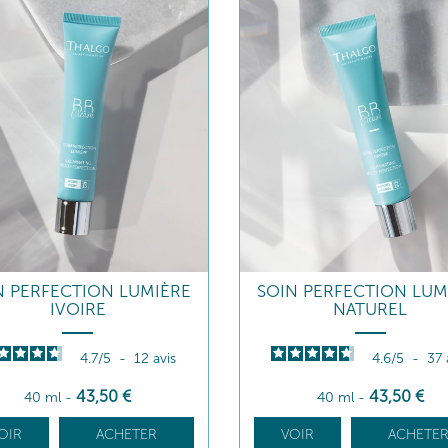
N PERFECTION LUMIÈRE
SOIN PERFECTION LUM
IVOIRE
NATUREL
4.7
/
5
-
12
avis
4.6
/
5
-
37
43
,50
€
43
,50
€
40 ml
-
40 ml
-
OIR
ACHETER
VOIR
ACHETE