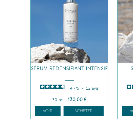
SÉRUM REDENSIFIANT INTENSIF
4.7
/
5
-
12
avis
130
,00
€
30 ml
-
VOIR
ACHETER
V