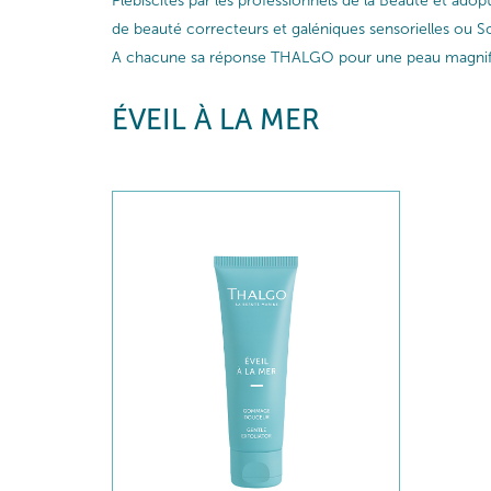
Plébiscités par les professionnels de la Beauté et ado
de beauté correcteurs et galéniques sensorielles ou So
A chacune sa réponse THALGO pour une peau magnif
ÉVEIL À LA MER