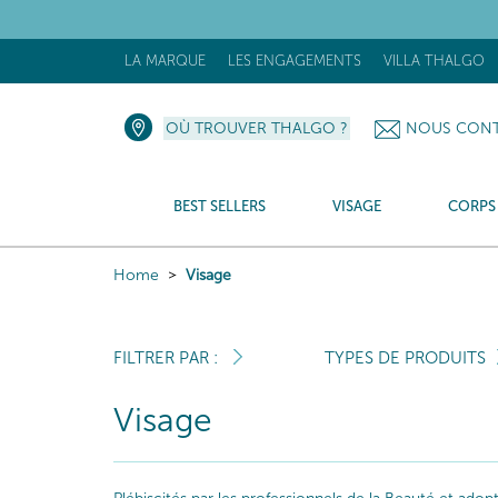
[N
LA MARQUE
LES ENGAGEMENTS
VILLA THALGO
OÙ TROUVER THALGO ?
NOUS CONT
BEST SELLERS
VISAGE
CORPS
Home
Visage
FILTRER PAR :
TYPES DE PRODUITS
Visage