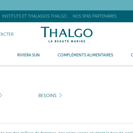
OUVEAU] Stick Réhydratant Flash : +63% d’hydratation après 15 minu
INSTITUTS ET THALASSOS THALGO
NOS SPAS PARTENAIRES
ACTER
RIVIERA SUN
COMPLÉMENTS ALIMENTAIRES
BESOINS