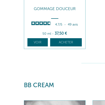
GOMMAGE DOUCEUR
4.7
/
5
-
49
avis
37
,50
€
50 ml
-
VOIR
ACHETER
BB CREAM