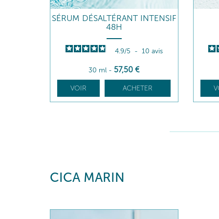
SÉRUM DÉSALTÉRANT INTENSIF
48H
4.9
/
5
-
10
avis
57
,50
€
30 ml
-
VOIR
ACHETER
V
CICA MARIN