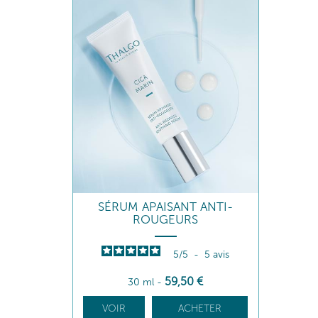
SÉRUM APAISANT ANTI-
ROUGEURS
5
/
5
-
5
avis
59
,50
€
30 ml
-
VOIR
ACHETER