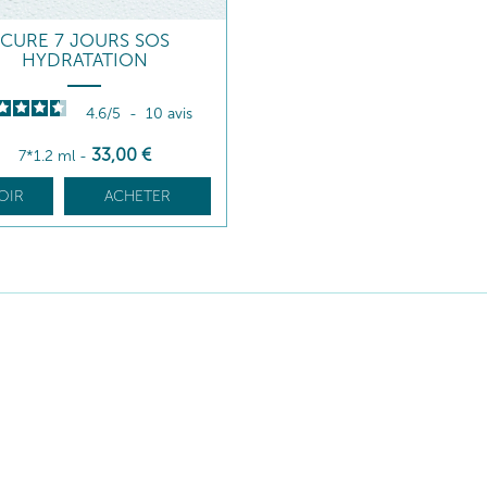
CURE 7 JOURS SOS
HYDRATATION
4.6
/
5
-
10
avis
33
,00
€
7*1.2 ml
-
OIR
ACHETER