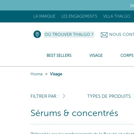
[N
LA MARQUE
LES ENGAGEMENTS
VILLA THALGO
OÙ TROUVER THALGO ?
NOUS CONT
BEST SELLERS
VISAGE
CORPS
Home
Visage
FILTRER PAR :
TYPES DE PRODUITS
Sérums & concentrés