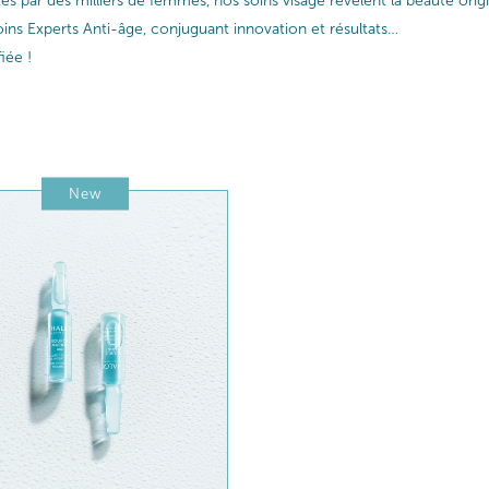
ptés par des milliers de femmes, nos soins visage révèlent la beauté or
ins Experts Anti-âge, conjuguant innovation et résultats…
iée !
New