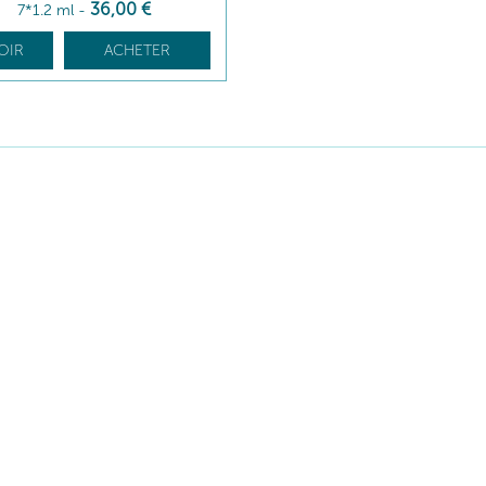
36
,00
€
7*1.2 ml
-
OIR
ACHETER