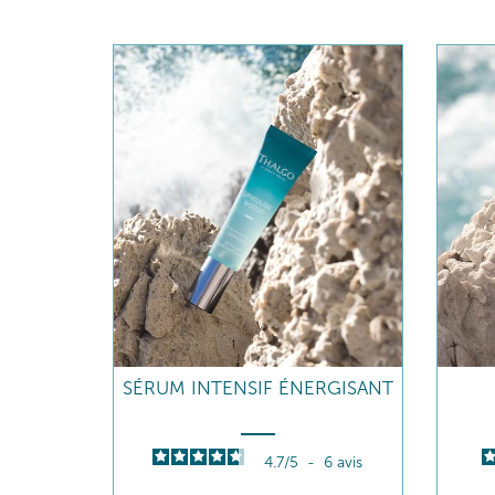
SÉRUM INTENSIF ÉNERGISANT
4.7
/
5
-
6
avis