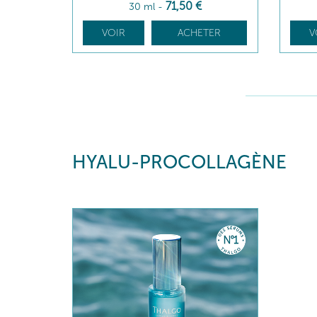
71
,50
€
30 ml
-
VOIR
ACHETER
V
HYALU-PROCOLLAGÈNE