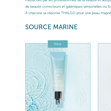
Plébiscités par les professionnels de la Beauté et ado
de beauté correcteurs et galéniques sensorielles ou So
A chacune sa réponse THALGO pour une peau magnif
SOURCE MARINE
New