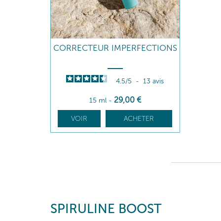
CORRECTEUR IMPERFECTIONS
4.5
/
5
-
13
avis
29
,00
€
15 ml
-
VOIR
ACHETER
SPIRULINE BOOST