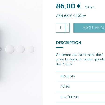
86
,00
€
30 ml
286
,66
€
/ 100ml
+
AJOUTER AU
1
-
DESCRIPTION
Ce sérum est hautement dosé en
acide lactique, en acides glycol
dès 7 jours.
RÉSULTATS
ACTIFS
INGRÉDIENTS