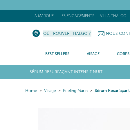
[N
LA MARQUE
LES ENGAGEMENTS
VILLA THALGO
OÙ TROUVER THALGO ?
NOUS CONT
BEST SELLERS
VISAGE
CORPS
SÉRUM RESURFAÇANT INTENSIF NUIT
Home
Visage
Peeling Marin
Sérum Resurfaçant 