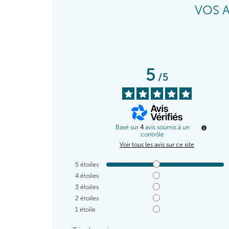
VOS A
5
/
5
Basé sur
4
avis soumis à un
contrôle
Voir tous les avis sur ce site
5
étoiles
4
étoiles
3
étoiles
2
étoiles
1
étoile