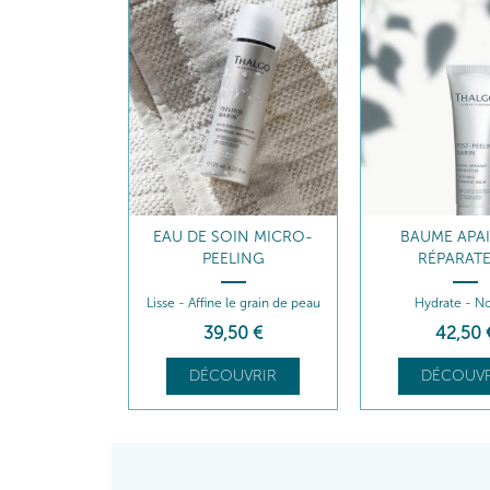
EAU DE SOIN MICRO-
BAUME APA
PEELING
RÉPARAT
Lisse - Affine le grain de peau
Hydrate - No
39
,50
€
42
,50
DÉCOUVRIR
DÉCOUVR