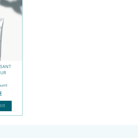
ISANT
EUR
urrit
€
IR