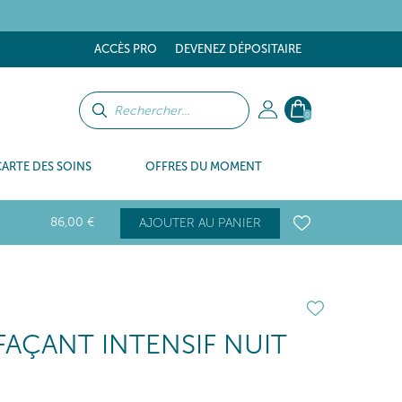
tes
ACCÈS PRO
DEVENEZ DÉPOSITAIRE
0
CARTE DES SOINS
OFFRES DU MOMENT
86
,00
€
AJOUTER AU PANIER
AÇANT INTENSIF NUIT