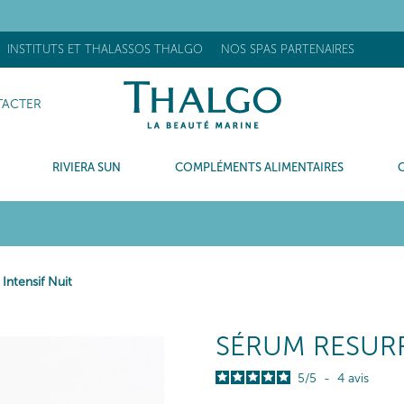
OUVEAU] Stick Réhydratant Flash : +63% d’hydratation après 15 minu
INSTITUTS ET THALASSOS THALGO
NOS SPAS PARTENAIRES
ACTER
RIVIERA SUN
COMPLÉMENTS ALIMENTAIRES
Intensif Nuit
SÉRUM RESURF
5
/
5
-
4
avis