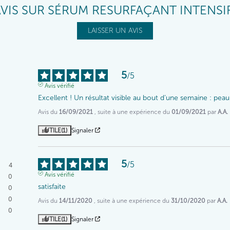
VIS SUR SÉRUM RESURFAÇANT INTENSI
LAISSER UN AVIS
5
/
5
Avis vérifié
Excellent ! Un résultat visible au bout d’une semaine : peau p
Avis du
16/09/2021
, suite à une expérience du
01/09/2021
par
A.A.
UTILE
(1)
Signaler
5
/
5
4
Avis vérifié
0
satisfaite
0
0
Avis du
14/11/2020
, suite à une expérience du
31/10/2020
par
A.A.
0
UTILE
(1)
Signaler