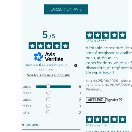
LAISSER UN AVIS
5
/
5
Avis vérifié
Véritable concentré de so
shot énergisant revitalise 
peau, atténue les 
imperfections, voire les fa
Basé sur
6
avis soumis à un
disparaître, et régénère l
contrôle
Un must have !
Voir tous les avis sur ce site
Avis du
25/06/2026
, suite 
expérience du
20/05/2026
5
étoiles
6
Vanessa L.
4
étoiles
0
3
étoiles
0
UTILE
(0)
Signaler
2
étoiles
0
1
étoile
0
Trier les avis
Avis vérifié