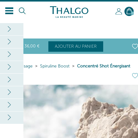
0
36
,00
€
AJOUTER AU PANIER
Home
Visage
Spiruline Boost
Concentré Shot Énergisant