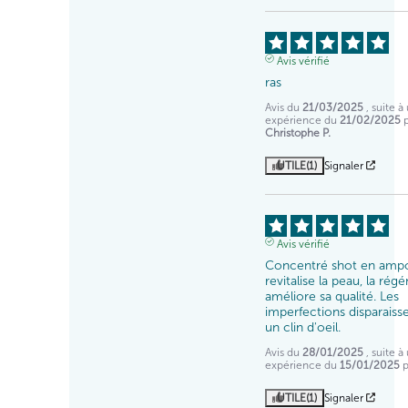
Avis vérifié
ras
Avis du
21/03/2025
, suite à
expérience du
21/02/2025
Christophe P.
UTILE
(1)
Signaler
Avis vérifié
Concentré shot en ampou
revitalise la peau, la régé
améliore sa qualité. Les 
imperfections disparaisse
un clin d'oeil.
Avis du
28/01/2025
, suite à
expérience du
15/01/2025
UTILE
(1)
Signaler