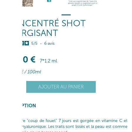
CONCENTRÉ SHOT
ÉNERGISANT
5
/
5
-
6
avis
36
,00
€
7*1.2 ml
428
,57
€
/ 100ml
+
AJOUTER AU PANIER
1
-
DESCRIPTION
Cette cure "coup de fouet" 7 jours est gorgée en vitamine C et
en acide hyaluronique. Les traits sont lissés et la peau est comme