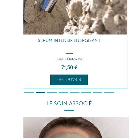
SÉRUM INTENSIF ÉNERGISANT
Lisse - Détoxifie
71
,50
€
DÉCOUVRIR
LE SOIN ASSOCIÉ