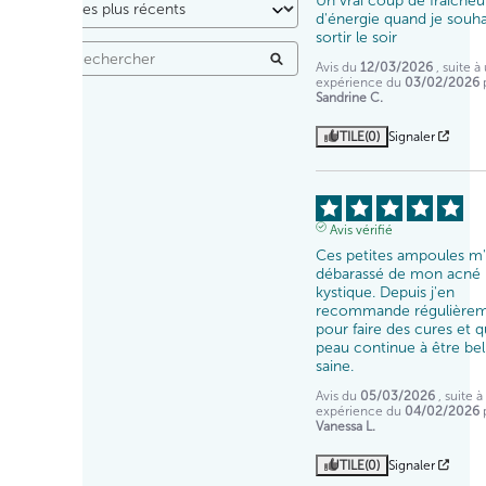
Un vrai coup de fraîcheur
d'énergie quand je souhai
sortir le soir
Avis du
12/03/2026
, suite à
expérience du
03/02/2026
Sandrine C.
UTILE
(0)
Signaler
Avis vérifié
Ces petites ampoules m'
débarassé de mon acné 
kystique. Depuis j'en 
recommande régulièrem
pour faire des cures et 
peau continue à être bell
saine.
Avis du
05/03/2026
, suite 
expérience du
04/02/2026
Vanessa L.
UTILE
(0)
Signaler