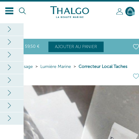
0
59
,50
€
AJOUTER AU PANIER
Home
Visage
Lumière Marine
Correcteur Local Taches