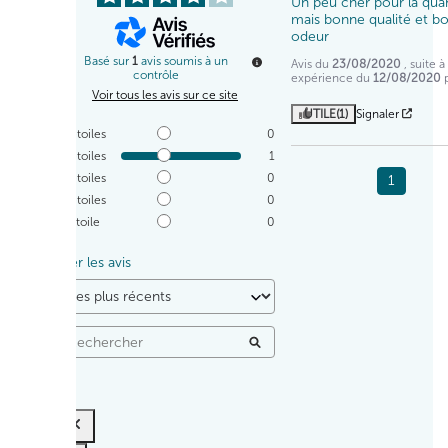
Un peu cher pour la quan
mais bonne qualité et bo
odeur
Basé sur
1
avis soumis à un
Avis du
23/08/2020
, suite 
contrôle
expérience du
12/08/2020
Voir tous les avis sur ce site
UTILE
(1)
Signaler
5
étoiles
0
4
étoiles
1
3
étoiles
0
1
2
étoiles
0
1
étoile
0
Trier les avis