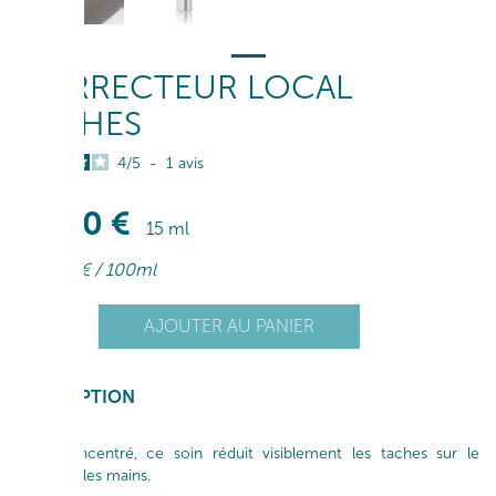
CORRECTEUR LOCAL
TACHES
4
/
5
-
1
avis
59
,50
€
15 ml
396
,66
€
/ 100ml
+
AJOUTER AU PANIER
1
-
DESCRIPTION
Ultra concentré, ce soin réduit visiblement les taches sur le
visage et les mains.