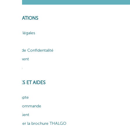
INFORMATIONS
Mentions légales
CGV
Politique de Confidentalité
Recrutement
Actualités
SERVICES ET AIDES
Mon compte
Suivi de commande
Service client
Télécharger la brochure THALGO