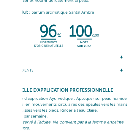
pour exfolier et nourrir délicatement la peau.
Le + produit
: parfum aromatique Santal Ambré
ACTIFS
INGRÉDIENTS
GESTUELLE D'APPLICATION PROFESSIONNELLE
Méthode d'application Ayurvédique : Appliquer sur peau humide
ou sèche, en mouvements circulaires des épaules vers les mains
et des cuisses vers les pieds. Rincer à l'eau claire.
1 à 2 fois par semaine.
Usage réservé à l’adulte. Ne convient pas à la femme enceinte
ou allaitante.