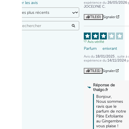
Trier les avis
expérience du
26/05/2026
JOCELYNE C.
UTILE
(0)
Signaler
Avis vérifié
Parfum     enivrant
Avis du
18/01/2025
, suite à
expérience du
14/11/2024
p
UTILE
(1)
Signaler
Réponse de
thalgo.fr
Bonjour,

Nous sommes 
ravis que le 
parfum de notre 
Pâte Exfoliante 
au Gingembre 
vous plaise !  