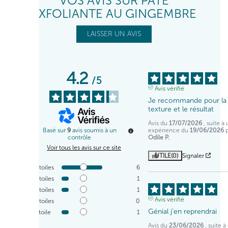
VOS AVIS SUR PÂTE
EXFOLIANTE AU GINGEMBRE
LAISSER UN AVIS
4.2
/
5
Avis vérifié
Je recommande pour la 
texture et le résultat
Avis du
17/07/2026
, suite à
expérience du
19/06/2026
Basé sur
9
avis soumis à un
Odile P.
contrôle
Voir tous les avis sur ce site
UTILE
(0)
Signaler
5
étoiles
6
4
étoiles
1
3
étoiles
1
Avis vérifié
2
étoiles
0
Génial j’en reprendrai
1
étoile
1
Avis du
23/06/2026
, suite 