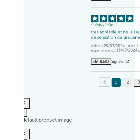
Avis vérifié
très agréable et ne laisse
de sensation de tiraillem
Avis du
29/07/2024
, suite à
expérience du
13/07/2024
UTILE
(1)
Signaler
1
2