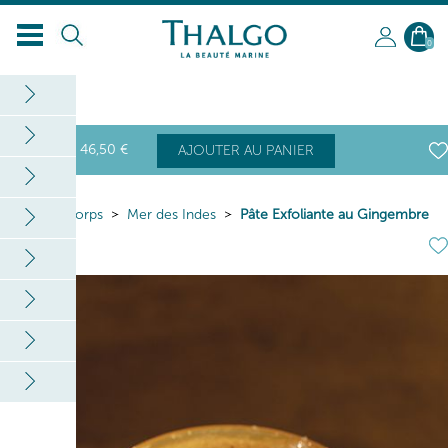
0
46
,50
€
AJOUTER AU PANIER
Home
Corps
Mer des Indes
Pâte Exfoliante au Gingembre