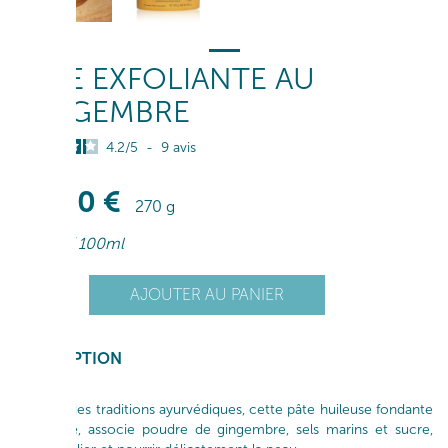
PÂTE EXFOLIANTE AU
GINGEMBRE
4.2
/
5
-
9
avis
46
,50
€
270 g
17
,22
€
/ 100ml
+
AJOUTER AU PANIER
1
-
DESCRIPTION
Inspirée des traditions ayurvédiques, cette pâte huileuse fondante
et épicée, associe poudre de gingembre, sels marins et sucre,