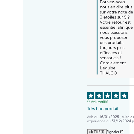
Pouvez-vous 
nous en dire plus 
sur votre note de 
3 étoiles sur 5 ? 
Votre retour est 
essentiel afin que 
nous puissions 
vous proposer 
des produits 
toujours plus 
efficaces et 
sensoriels !

Cordialement

L'équipe 
THALGO
Avis vérifié
Très bon produit
Avis du
16/01/2025
, suite à
expérience du
31/12/2024
UTILE
(1)
Signaler