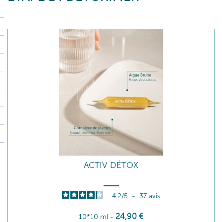
ACTIV DÉTOX
4.2
/
5
-
37
avis
24
,90
€
10*10 ml
-