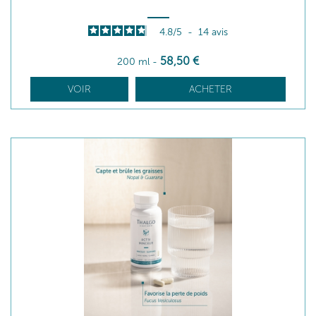
4.8
/
5
-
14
avis
58
,50
€
200 ml
-
VOIR
ACHETER