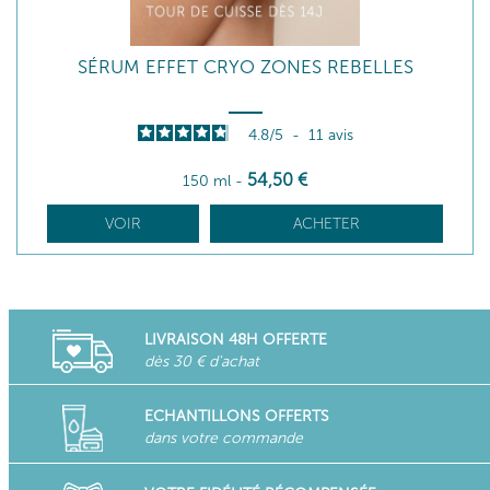
SÉRUM EFFET CRYO ZONES REBELLES
4.8
/
5
-
11
avis
54
,50
€
150 ml
-
VOIR
ACHETER
LIVRAISON 48H OFFERTE
dès 30 € d'achat
ECHANTILLONS OFFERTS
dans votre commande