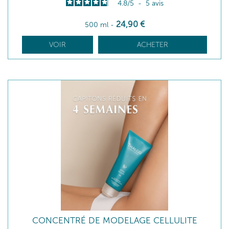
4.8
/
5
-
5
avis
24
,90
€
500 ml
-
VOIR
ACHETER
CONCENTRÉ DE MODELAGE CELLULITE