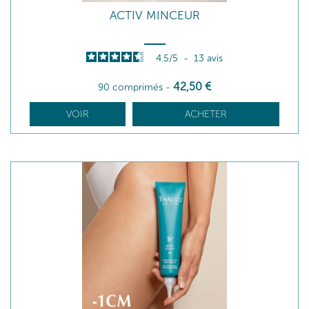
ACTIV MINCEUR
4.5
/
5
-
13
avis
42
,50
€
90 comprimés
-
VOIR
ACHETER