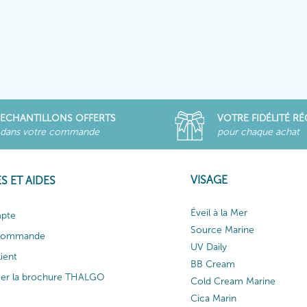
ECHANTILLONS OFFERTS
VOTRE FIDÉLITÉ R
dans votre commande
pour chaque achat
VISAGE
S ET AIDES
Éveil à la Mer
pte
Source Marine
 commande
UV Daily
lient
BB Cream
ger la brochure THALGO
Cold Cream Marine
Cica Marin