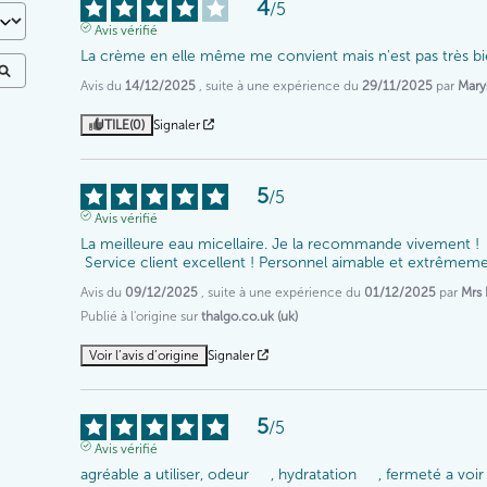
4
/
5
Avis vérifié
La crème en elle même me convient mais n'est pas très b
Avis du
14/12/2025
, suite à une expérience du
29/11/2025
par
Mary
UTILE
(0)
Signaler
5
/
5
Avis vérifié
La meilleure eau micellaire. Je la recommande vivement !

 Service client excellent ! Personnel aimable et extrêmeme
Avis du
09/12/2025
, suite à une expérience du
01/12/2025
par
Mrs 
Publié à l'origine sur
thalgo.co.uk (uk)
Voir l’avis d’origine
Signaler
5
/
5
Avis vérifié
agréable a utiliser, odeur     , hydratation     , fermeté a voir