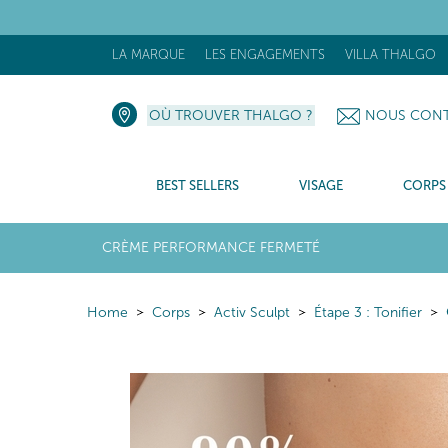
[N
LA MARQUE
LES ENGAGEMENTS
VILLA THALGO
OÙ TROUVER THALGO ?
NOUS CONT
BEST SELLERS
VISAGE
CORPS
CRÈME PERFORMANCE FERMETÉ
Home
Corps
Activ Sculpt
Étape 3 : Tonifier