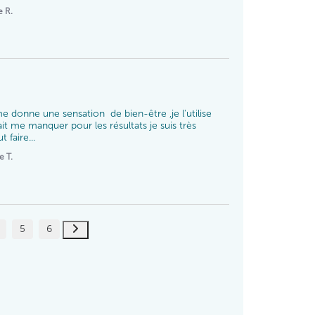
e R.
donne une sensation  de bien-être ,je l'utilise 
t me manquer pour les résultats je suis très 
 faire...
e T.
5
6