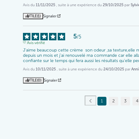
Avis du
11/11/2025
, suite à une expérience du
29/10/2025
par
Sylvi
UTILE
(1)
Signaler
5
/
5
Avis vérifié
J'aime beaucoup cette crème  son odeur ,sa texture,elle me 
depuis un mois et j'ai renouvelé ma commande car elle allai
confiante sur le temps qui fera aussi les résultats qu'elle peut
Avis du
10/11/2025
, suite à une expérience du
24/10/2025
par
Anni
UTILE
(0)
Signaler
1
2
3
4