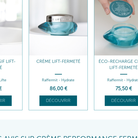
F LIFT-
CRÈME LIFT-FERMETÉ
ÉCO-RECHARGE C
É
LIFT-FERMETÉ
Lifte
Raffermit - Hydrate
Raffermit - Hydra
€
86
,00
€
75
,50
€
IR
DÉCOUVRIR
DÉCOUVRIR