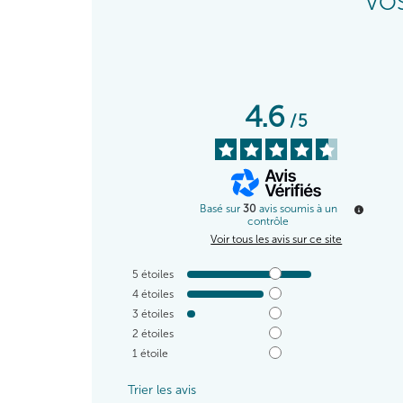
VOS
4.6
/
5
Basé sur
30
avis soumis à un
contrôle
Voir tous les avis sur ce site
5
étoiles
4
étoiles
3
étoiles
2
étoiles
1
étoile
Trier les avis