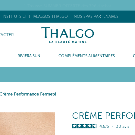
OUVEAU] Stick Réhydratant Flash : +63% d’hydratation après 15 minu
INSTITUTS ET THALASSOS THALGO
NOS SPAS PARTENAIRES
ACTER
RIVIERA SUN
COMPLÉMENTS ALIMENTAIRES
Crème Performance Fermeté
CRÈME PERFO
4.6
/
5
-
30
avis