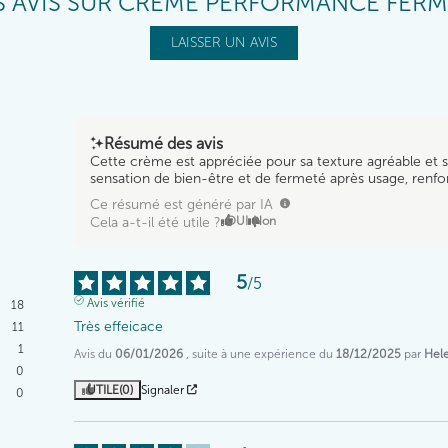
 AVIS SUR CRÈME PERFORMANCE FERM
LAISSER UN AVIS
Résumé des avis
Cette crème est appréciée pour sa texture agréable et so
sensation de bien-être et de fermeté après usage, renfor
Ce résumé est généré par IA
Cela a-t-il été utile ?
OUI
Non
5
/
5
Avis vérifié
18
Très effeicace
11
1
Avis du
06/01/2026
, suite à une expérience du
18/12/2025
par
Hele
0
UTILE
(0)
Signaler
0