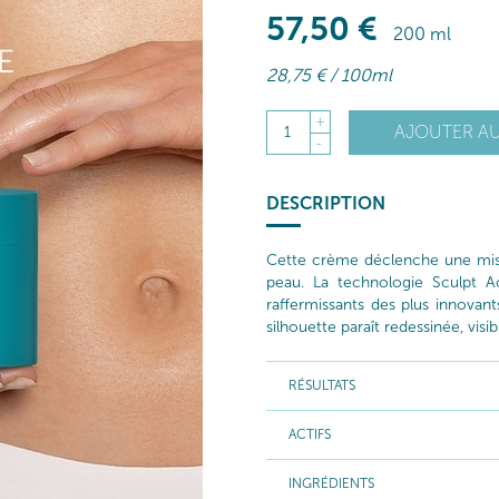
57
,50
€
200 ml
28
,75
€
/ 100ml
+
AJOUTER AU
1
-
DESCRIPTION
Cette crème déclenche une mis
peau. La technologie Sculpt Ac
raffermissants des plus innovan
silhouette paraît redessinée, vis
RÉSULTATS
ACTIFS
INGRÉDIENTS