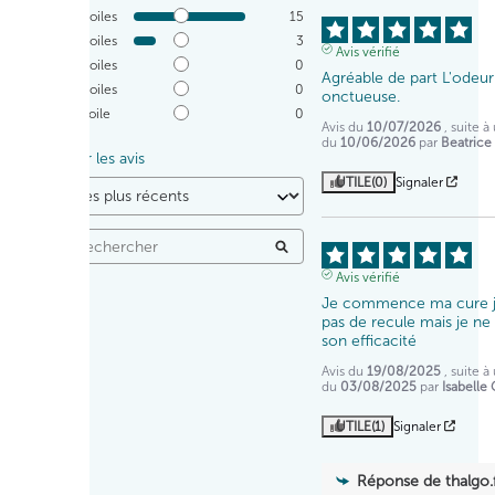
5
étoiles
15
4
étoiles
3
Avis vérifié
3
étoiles
0
Agréable de part L'odeur 
2
étoiles
0
onctueuse.
1
étoile
0
Avis du
10/07/2026
, suite 
du
10/06/2026
par
Beatrice 
Trier les avis
UTILE
(0)
Signaler
Avis vérifié
Je commence ma cure je
pas de recule mais je ne
son efficacité
Avis du
19/08/2025
, suite 
du
03/08/2025
par
Isabelle 
UTILE
(1)
Signaler
Réponse de
thalgo.