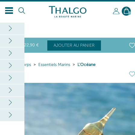
0
22
,90
€
AJOUTER AU PANIER
Home
Corps
Essentiels Marins
L'Océane