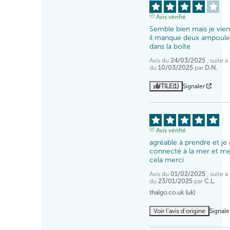
Avis vérifié
Semble bien mais je vien
il manque deux ampoules
dans la boîte
Avis du
24/03/2025
, suite 
du
10/03/2025
par
D.N.
UTILE
(1)
Signaler
Avis vérifié
agréable à prendre et je
connecté à la mer et mei
cela merci
Avis du
01/02/2025
, suite 
du
23/01/2025
par
C.L.
thalgo.co.uk (uk)
Voir l’avis d’origine
Signale