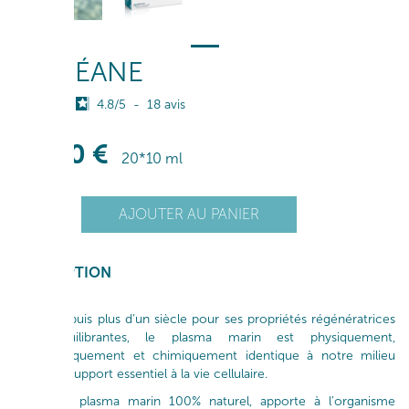
L'OCÉANE
4.8
/
5
-
18
avis
22
,90
€
20*10 ml
+
AJOUTER AU PANIER
1
-
DESCRIPTION
Étudié depuis plus d’un siècle pour ses propriétés régénératrices
et rééquilibrantes, le plasma marin est physiquement,
physiologiquement et chimiquement identique à notre milieu
intérieur, support essentiel à la vie cellulaire.
L'Océane, plasma marin 100% naturel, apporte à l’organisme