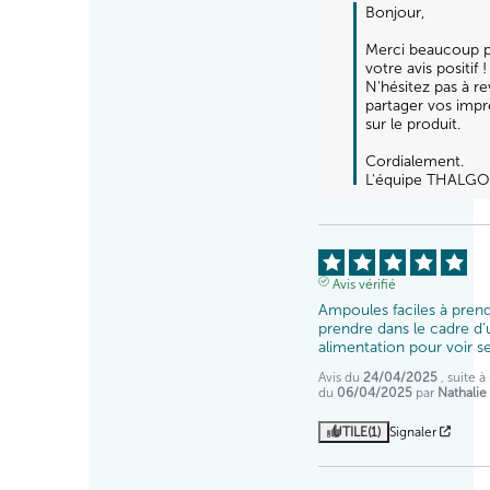
Bonjour,

Merci beaucoup p
votre avis positif !  
N'hésitez pas à rev
partager vos impr
sur le produit.

Cordialement.

L'équipe THALG
Avis vérifié
Ampoules faciles à prendr
prendre dans le cadre d’
alimentation pour voir se
Avis du
24/04/2025
, suite 
du
06/04/2025
par
Nathalie
UTILE
(1)
Signaler