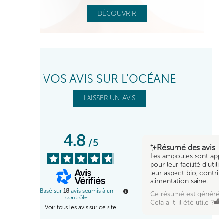
DÉCOUVRIR
VOS AVIS SUR L'OCÉANE
LAISSER UN AVIS
4.8
/
5
Résumé des avis
Les ampoules sont ap
pour leur facilité d'util
leur aspect bio, contr
alimentation saine.
Basé sur
18
avis soumis à un
Ce résumé est généré
contrôle
Cela a-t-il été utile ?
Voir tous les avis sur ce site