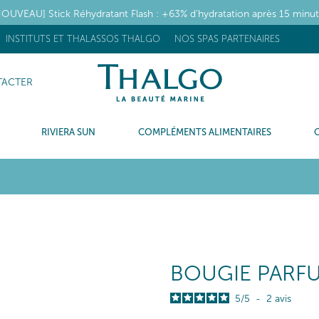
OUVEAU] Stick Réhydratant Flash : +63% d’hydratation après 15 minu
INSTITUTS ET THALASSOS THALGO
NOS SPAS PARTENAIRES
ACTER
RIVIERA SUN
COMPLÉMENTS ALIMENTAIRES
BOUGIE PARF
5
/
5
-
2
avis