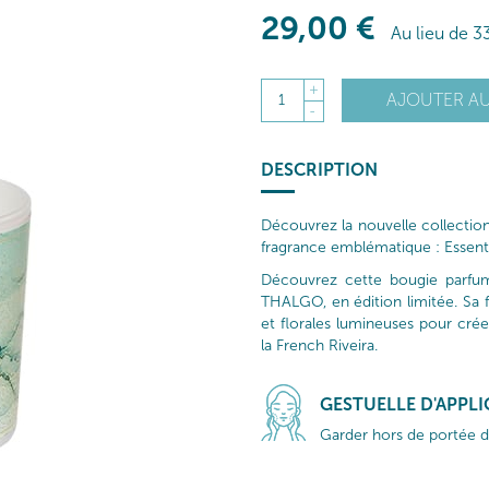
29
,00
€
Au lieu de
3
+
AJOUTER AU
1
-
DESCRIPTION
Découvrez la nouvelle collectio
fragrance emblématique : Essent
Découvrez cette bougie parfumé
THALGO, en édition limitée. Sa f
et florales lumineuses pour crée
la French Riveira.
GESTUELLE D'APPL
Garder hors de portée de