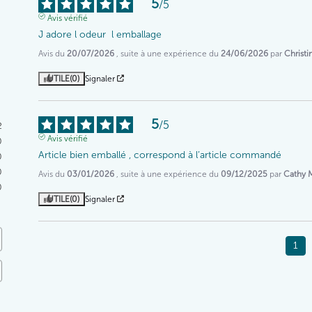
5
/
5
Avis vérifié
J adore l odeur  l emballage
Avis du
20/07/2026
, suite à une expérience du
24/06/2026
par
Christi
UTILE
(0)
Signaler
5
/
5
2
Avis vérifié
0
Article bien emballé , correspond à l’article commandé
0
0
Avis du
03/01/2026
, suite à une expérience du
09/12/2025
par
Cathy 
0
UTILE
(0)
Signaler
1