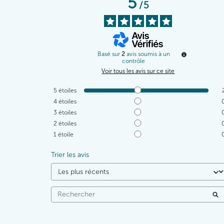
5
/
5
Basé sur
2
avis soumis à un
contrôle
Voir tous les avis sur ce site
5
étoiles
4
étoiles
3
étoiles
2
étoiles
1
étoile
Trier les avis