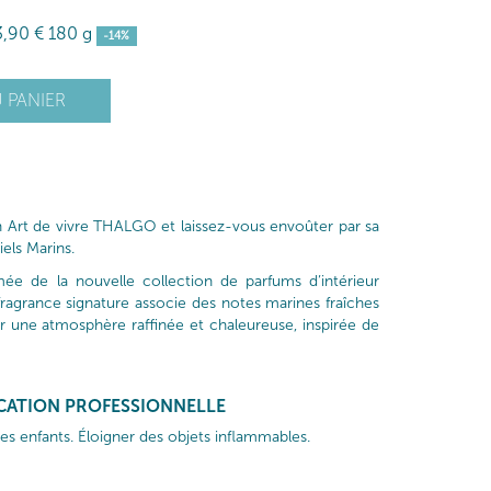
3
,90
€
180 g
-14%
 PANIER
n Art de vivre THALGO et laissez-vous envoûter par sa
iels Marins.
e de la nouvelle collection de parfums d’intérieur
ragrance signature associe des notes marines fraîches
r une atmosphère raffinée et chaleureuse, inspirée de
ICATION PROFESSIONNELLE
s enfants. Éloigner des objets inflammables.