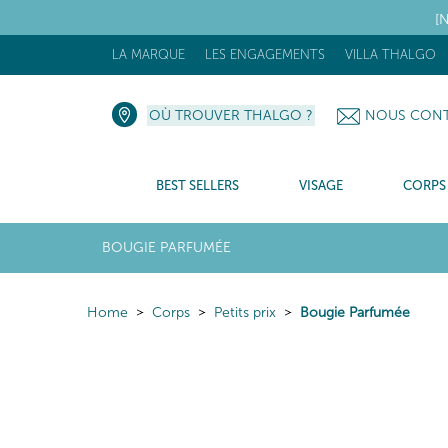
[N
LA MARQUE
LES ENGAGEMENTS
VILLA THALGO
OÙ TROUVER THALGO ?
NOUS CONT
BEST SELLERS
VISAGE
CORPS
BOUGIE PARFUMÉE
Home
Corps
Petits prix
Bougie Parfumée