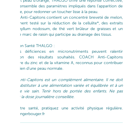
A l’aspect peau d’orange, THALGO offre une réponse corrective,
ciblant l’ensemble des paramètres impliqués dans l’apparition de
la cellulite, pour redonner un toucher lisse à la peau.
COACH Anti-Capitons contient un concentré breveté de melon,
cliniquement testé sur la réduction de la cellulite*, des extraits
d’Ascophyllum nodosum, de thé vert brûleur de graisses et un
extrait de marc de raisin qui participe au drainage des tissus.
Innovation Santé THALGO :
Certaines déficiences en micronutriments peuvent ralentir
l’obtention des résultats souhaités. COACH Anti-Capitons
concentre du zinc et de la vitamine A, reconnus pour contribuer
au maintien d’une peau normale.
Coach Anti-Capitons est un complément alimentaire. Il ne doit
pas se substituter à une alimentation variée et équilibrée et à un
mode de vie sain. Tenir hors de portée des enfants. Ne pas
dépasser la dose journalière conseillée.
Pour votre santé, pratiquez une activité physique régulière.
www.mangerbouger.fr