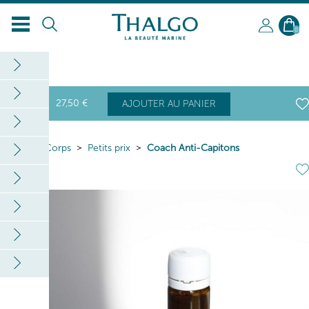
0
27
,50
€
AJOUTER AU PANIER
Home
Corps
Petits prix
Coach Anti-Capitons