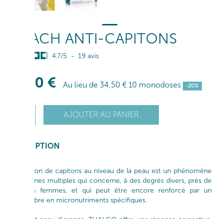
COACH ANTI-CAPITONS
4.7
/
5
-
19
avis
27
,50
€
Au lieu de
34
,50
€
10 monodoses
-20%
+
AJOUTER AU PANIER
1
-
DESCRIPTION
L’apparition de capitons au niveau de la peau est un phénomène
aux origines multiples qui concerne, à des degrés divers, près de
90% des femmes, et qui peut être encore renforcé par un
déséquilibre en micronutriments spécifiques.