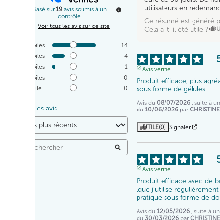
utilisateurs en redeman
Basé sur
19
avis soumis à un
contrôle
Ce résumé est généré p
Voir tous les avis sur ce site
Cela a-t-il été utile ?
OU
5
étoiles
14
4
étoiles
4
3
étoiles
1
Avis vérifié
2
étoiles
0
Produit efficace, plus agré
sous forme de gélules
1
étoile
0
Avis du
08/07/2026
, suite à 
Trier les avis
du
10/06/2026
par
CHRISTINE 
UTILE
(0)
Signaler
Avis vérifié
Produit efficace avec de bo
,que j'utilise régulièrement .
pratique sous forme de do
Avis du
12/05/2026
, suite à 
du
30/03/2026
par
CHRISTINE 