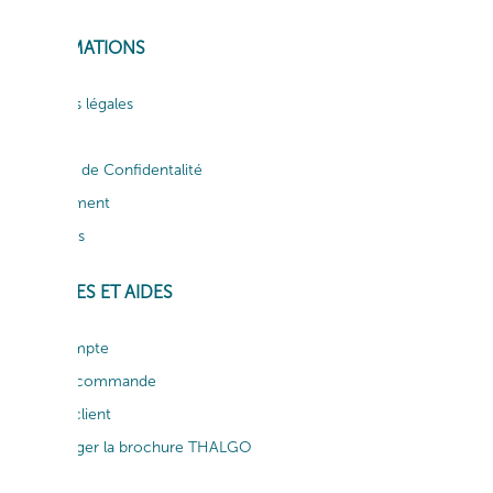
INFORMATIONS
Mentions légales
CGV
Politique de Confidentalité
Recrutement
Actualités
SERVICES ET AIDES
Mon compte
Suivi de commande
Service client
Télécharger la brochure THALGO