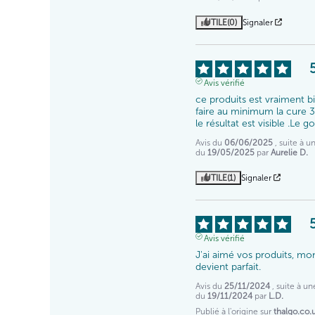
UTILE
(0)
Signaler
Avis vérifié
ce produits est vraiment bie
faire au minimum la cure 3
le résultat est visible .Le g
Avis du
06/06/2025
, suite à 
du
19/05/2025
par
Aurelie D.
UTILE
(1)
Signaler
Avis vérifié
J'ai aimé vos produits, mon
devient parfait.
Avis du
25/11/2024
, suite à u
du
19/11/2024
par
L.D.
Publié à l'origine sur
thalgo.co.u