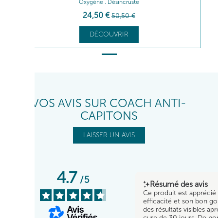
Oxygène . Désincruste
24
,50
€
50
,50
€
DÉCOUVRIR
VOS AVIS SUR COACH ANTI-
CAPITONS
LAISSER UN AVIS
4.7
/
5
Résumé des avis
Ce produit est apprécié
efficacité et son bon go
des résultats visibles ap
cure de 30 jours. De n