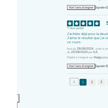
Voir l’avis d’origine
Signaler
Avis vérifié
J'achète déjà pour la deuxi
J'aime le résultat que j'ai 
ce cours
Avis du
29/08/2024
, suite à 
du
23/08/2024
par
A.A.
Publié à l'origine sur
thalgo.co.u
Voir l’avis d’origine
Signaler
1
2
3