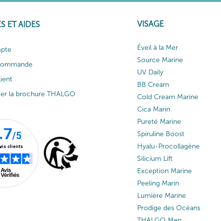
VISAGE
S ET AIDES
Éveil à la Mer
pte
Source Marine
 commande
UV Daily
lient
BB Cream
ger la brochure THALGO
Cold Cream Marine
Cica Marin
Pureté Marine
Spiruline Boost
Hyalu-Procollagène
Silicium Lift
Exception Marine
Peeling Marin
Lumière Marine
Prodige des Océans
THALGO Men