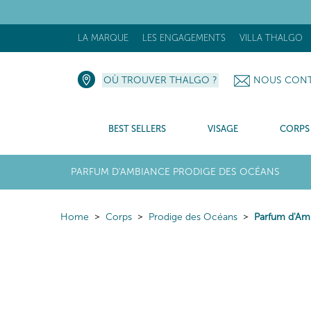
LA MARQUE
LES ENGAGEMENTS
VILLA THALGO
OÙ TROUVER THALGO ?
NOUS CONT
BEST SELLERS
VISAGE
CORPS
PARFUM D'AMBIANCE PRODIGE DES OCÉANS
Home
Corps
Prodige des Océans
Parfum d'Am