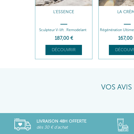
L'ESSENCE
LA CRÈ
Sculpteur V-lift . Remodelant
Régénération Ultime 
187
,00
€
167
,00
DÉCOUVRIR
DÉCOUVR
VOS AVIS
LIVRAISON 48H OFFERTE
dès 30 € d'achat