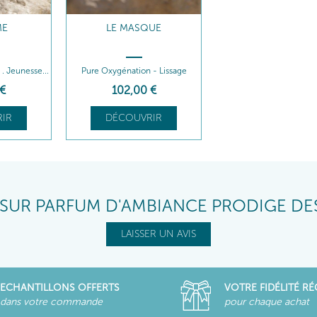
ME
LE MASQUE
. Jeunesse...
Pure Oxygénation - Lissage
Repulpant
€
102
,00
€
IR
DÉCOUVRIR
 SUR PARFUM D'AMBIANCE PRODIGE D
LAISSER UN AVIS
ECHANTILLONS OFFERTS
VOTRE FIDÉLITÉ R
dans votre commande
pour chaque achat