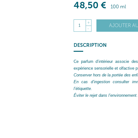
48
,50
€
100 ml
+
AJOUTER AU
1
-
DESCRIPTION
Ce parfum d’intérieur associe de
expérience sensorielle et olfactive 
Conserver hors de la portée des enf
En cas d’ingestion consulter im
l’étiquette.
Éviter le rejet dans l’environnement.