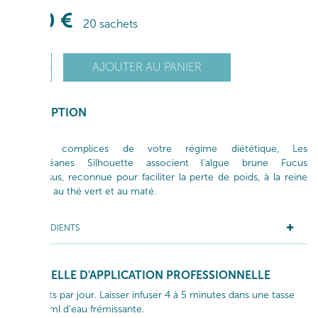
9
,00
€
20 sachets
+
AJOUTER AU PANIER
1
-
DESCRIPTION
Parfaites complices de votre régime diététique, Les
Infus’Océanes Silhouette associent l’algue brune Fucus
vesiculosus, reconnue pour faciliter la perte de poids, à la reine
des prés, au thé vert et au maté.
INGRÉDIENTS
GESTUELLE D'APPLICATION PROFESSIONNELLE
3 sachets par jour. Laisser infuser 4 à 5 minutes dans une tasse
de 250 ml d'eau frémissante.