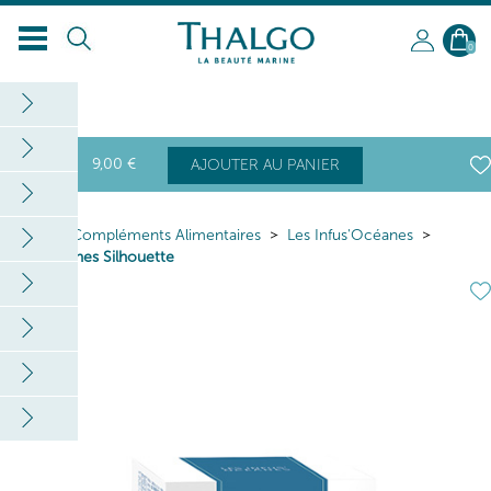
0
9
,00
€
AJOUTER AU PANIER
Home
Compléments Alimentaires
Les Infus'Océanes
Infus'Oceanes Silhouette