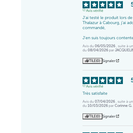
Avis vérifié
J'ai testé le produit lors d
Thalazur à Cabourg, j'ai ador
commandé,

J'en suis toujours content
Avis du
06/05/2026
, suite à 
du
08/04/2026
par
JACQUELIN
UTILE
(0)
Signaler
Avis vérifié
Très satisfaite
Avis du
07/04/2026
, suite à 
du
10/03/2026
par
Corinne G.
UTILE
(0)
Signaler