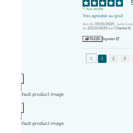
Avis vérifié
Très agréable au goût
Avis du
05/11/2025
, suite à u
du
23/10/2025
par
Chantal N.
UTILE
(0)
Signaler
1
2
3