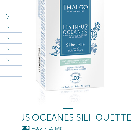
INFUS'OCEANES SILHOUETTE
4.8
/
5
-
19
avis