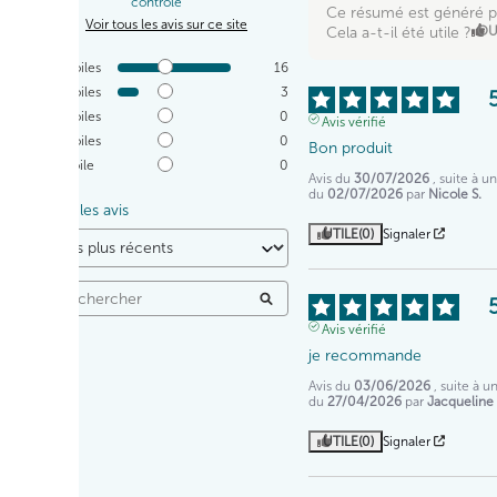
contrôle
Ce résumé est généré p
Voir tous les avis sur ce site
Cela a-t-il été utile ?
OU
5
étoiles
16
4
étoiles
3
3
étoiles
0
Avis vérifié
2
étoiles
0
Bon produit
1
étoile
0
Avis du
30/07/2026
, suite à 
du
02/07/2026
par
Nicole S.
Trier les avis
UTILE
(0)
Signaler
Avis vérifié
je recommande
Avis du
03/06/2026
, suite à 
du
27/04/2026
par
Jacqueline 
UTILE
(0)
Signaler