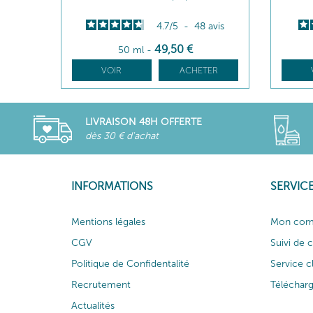
4.7
/
5
-
48
avis
49
,50
€
50 ml
-
VOIR
ACHETER
LIVRAISON 48H OFFERTE
dès 30 € d'achat
INFORMATIONS
SERVICE
Mentions légales
Mon com
CGV
Suivi de
Politique de Confidentalité
Service c
Recrutement
Téléchar
Actualités