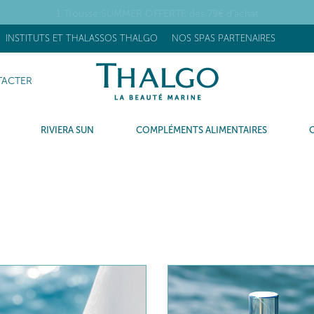
OUVEAU] Stick Réhydratant Flash : +63% d’hydratation après 15 minu
INSTITUTS ET THALASSOS THALGO
NOS SPAS PARTENAIRES
ACTER
RIVIERA SUN
COMPLÉMENTS ALIMENTAIRES