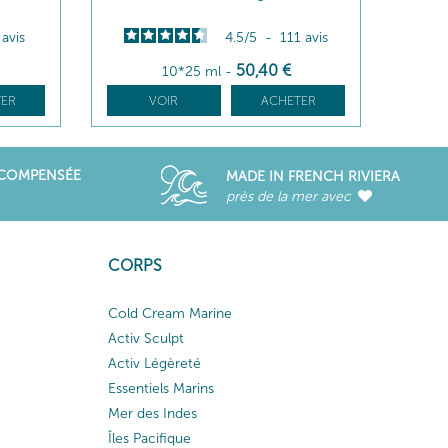
3
avis
4.5
/
5
-
111
avis
50
,40
€
10*25 ml
-
ER
VOIR
ACHETER
ÉCOMPENSÉE
MADE IN FRENCH RIVIERA
près de la mer avec
CORPS
Cold Cream Marine
Activ Sculpt
Activ Légèreté
Essentiels Marins
Mer des Indes
Îles Pacifique