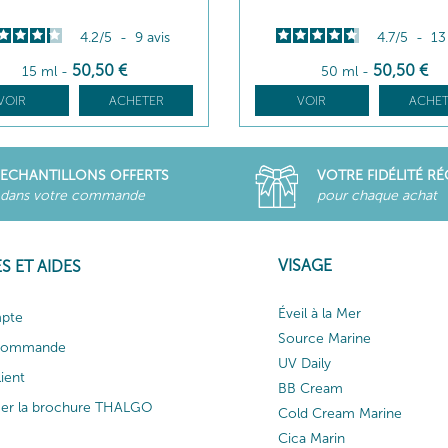
4.2
/
5
-
9
avis
4.7
/
5
-
1
50
,50
€
50
,50
€
15 ml
-
50 ml
-
VOIR
ACHETER
VOIR
ACHET
ECHANTILLONS OFFERTS
VOTRE FIDÉLITÉ R
dans votre commande
pour chaque achat
VISAGE
S ET AIDES
Éveil à la Mer
pte
Source Marine
 commande
UV Daily
lient
BB Cream
ger la brochure THALGO
Cold Cream Marine
Cica Marin