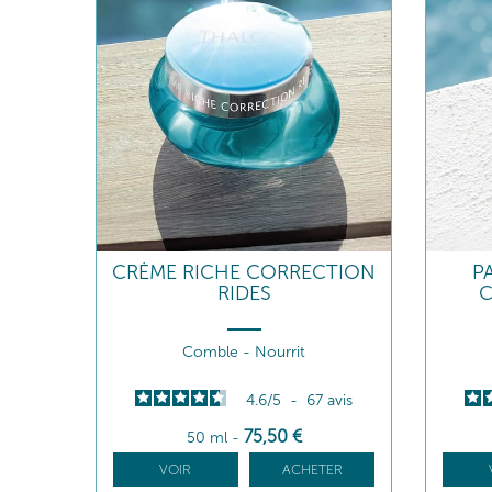
CRÈME RICHE CORRECTION
P
RIDES
C
Comble - Nourrit
4.6
/
5
-
67
avis
75
,50
€
50 ml
-
VOIR
ACHETER