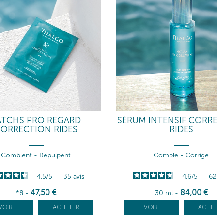
ATCHS PRO REGARD
SÉRUM INTENSIF CORR
ORRECTION RIDES
RIDES
Comblent - Repulpent
Comble - Corrige
4.5
/
5
-
35
avis
4.6
/
5
-
6
47
,50
€
84
,00
€
*8
-
30 ml
-
VOIR
ACHETER
VOIR
ACHET