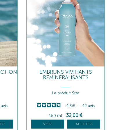
ECTION
EMBRUNS VIVIFIANTS
REMINÉRALISANTS
Le produit Star
2
avis
4.8
/
5
-
42
avis
32
,00
€
150 ml
-
ER
VOIR
ACHETER