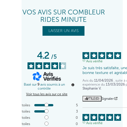
VOS AVIS SUR COMBLEUR
RIDES MINUTE
LAISSER UN AVIS
4.2
/
5
Avis vérifié
Je suis très satisfaite, une
bonne texture et agréab
Avis du
11/04/2026
, suite à
expérience du
13/03/2026
Basé sur
9
avis soumis à un
Stephanie V.
contrôle
Voir tous les avis sur ce site
UTILE
(0)
Signaler
5
étoiles
5
4
étoiles
3
3
étoiles
0
Avis vérifié
2
étoiles
0