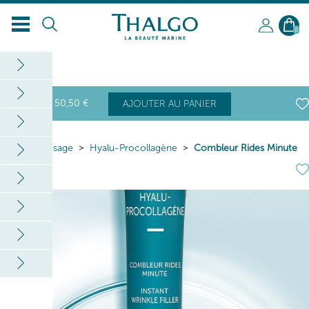
0
50
,50
€
AJOUTER AU PANIER
Home
Visage
Hyalu-Procollagène
Combleur Rides Minute