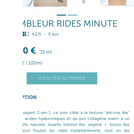
COMBLEUR RIDES MINUTE
4.2
/
5
-
9
avis
50
,50
€
15 ml
336
,66
€
/ 100ml
+
AJOUTER AU PANIER
1
-
DESCRIPTION
Véritable expert 2-en-1, ce soin ciblé à la texture "silicone like"
associe 4 acides hyaluroniques et du pro collagène marin à un
duo d'actifs naturels lissants [rétinol-like végétal + botox-like
marin], pour flouter les rides instantanément, tout en les