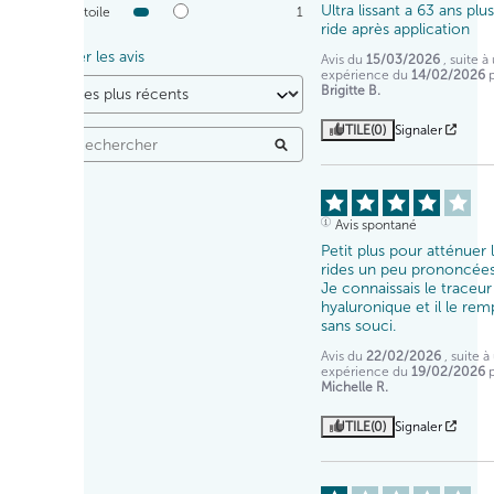
Ultra lissant a 63 ans plus
1
étoile
1
ride après application
Trier les avis
Avis du
15/03/2026
, suite à
expérience du
14/02/2026
Brigitte B.
UTILE
(0)
Signaler
Avis spontané
Petit plus pour atténuer l
rides un peu prononcées.
Je connaissais le traceur 
hyaluronique et il le rem
sans souci.
Avis du
22/02/2026
, suite 
expérience du
19/02/2026
Michelle R.
UTILE
(0)
Signaler