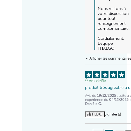
Nous restons à 
votre disposition 
pour tout 
renseignement 
complémentaire, 

Cordialement.

L'équipe 
THALGO
Afficher les commentaire
Avis vérifié
produit très agréable à ut
Avis du
19/12/2025
, suite à
expérience du
04/12/2025
Danièle C.
UTILE
(0)
Signaler