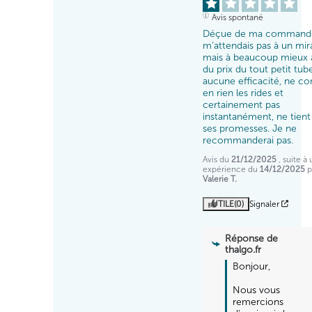
Avis spontané
Déçue de ma commande,
m’attendais pas à un mira
mais à beaucoup mieux a
du prix du tout petit tube
aucune efficacité, ne co
en rien les rides et 
certainement pas 
instantanément, ne tient 
ses promesses. Je ne 
recommanderai pas.
Avis du
21/12/2025
, suite à
expérience du
14/12/2025
p
Valerie T.
UTILE
(0)
Signaler
Réponse de
thalgo.fr
Bonjour,

Nous vous 
remercions 