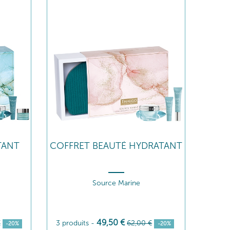
TANT
COFFRET BEAUTÉ HYDRATANT
Source Marine
49
,50
€
€
3 produits
-
62
,00
€
-20%
-20%