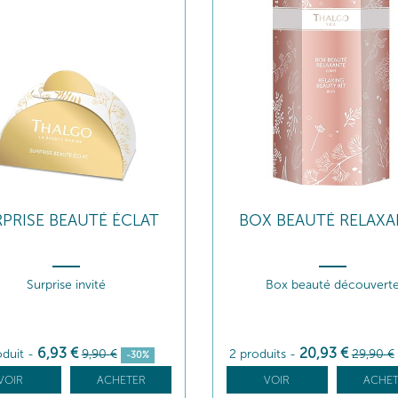
PRISE BEAUTÉ ÉCLAT
BOX BEAUTÉ RELAXA
Surprise invité
Box beauté découvert
6
,93
€
20
,93
€
oduit
-
9
,90
€
2 produits
-
29
,90
€
-30%
VOIR
ACHETER
VOIR
ACHET