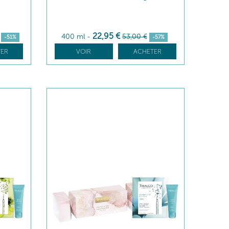
22
,95
€
400 ml
-
53
,00
€
-51%
-57%
ER
VOIR
ACHETER