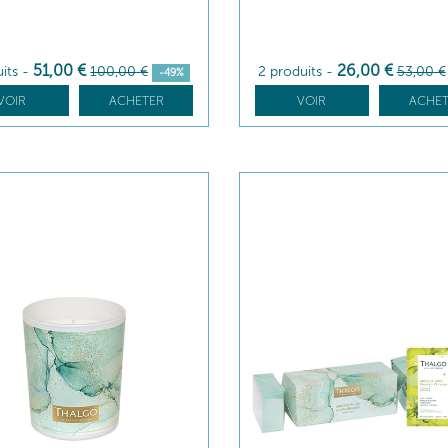
51
,00
€
26
,00
€
uits
-
100
,00
€
2 produits
-
53
,00
€
-49%
VOIR
ACHETER
VOIR
ACHET