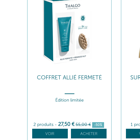
COFFRET ALLIÉ FERMETÉ
SUR
Édition limitée
27
,50
€
2 produits
-
55
,00
€
1 pr
-50%
VOIR
ACHETER