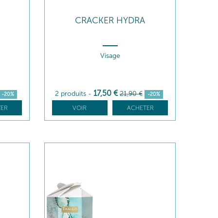
CRACKER HYDRA
Visage
17
,50
€
2 produits
-
21
,90
€
-20%
-20%
ER
VOIR
ACHETER