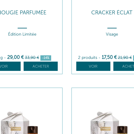
BOUGIE PARFUMÉE
CRACKER ÉCLAT
Édition Limitée
Visage
29
,00
€
17
,50
€
 g
-
33
,90
€
2 produits
-
21
,90
€
-14%
VOIR
ACHETER
VOIR
ACHET