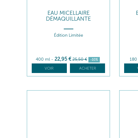
EAU MICELLAIRE
DÉMAQUILLANTE
Édition Limitée
22
,95
€
400 ml
-
25
,50
€
180
-10%
VOIR
ACHETER