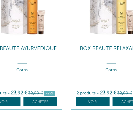
BEAUTÉ AYURVÉDIQUE
BOX BEAUTÉ RELAXA
Corps
Corps
23
,92
€
23
,92
€
uits
-
32
,00
€
2 produits
-
32
,00
€
-25%
VOIR
ACHETER
VOIR
ACHET