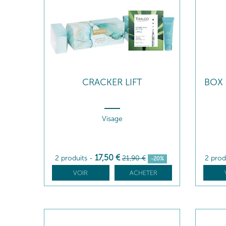
CRACKER LIFT
BOX 
Visage
17
,50
€
2 produits
-
21
,90
€
2 prod
-20%
VOIR
ACHETER