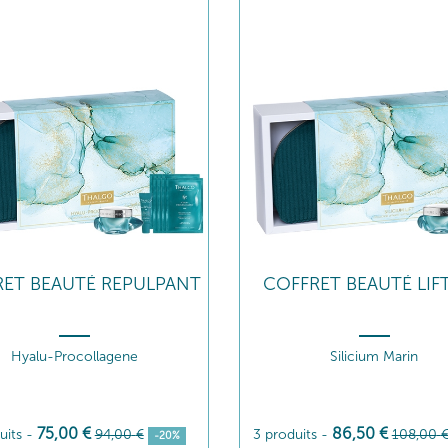
ET BEAUTÉ REPULPANT
COFFRET BEAUTÉ LIF
Hyalu-Procollagene
Silicium Marin
75
,00
€
86
,50
€
uits
-
94
,00
€
3 produits
-
108
,00
-20%