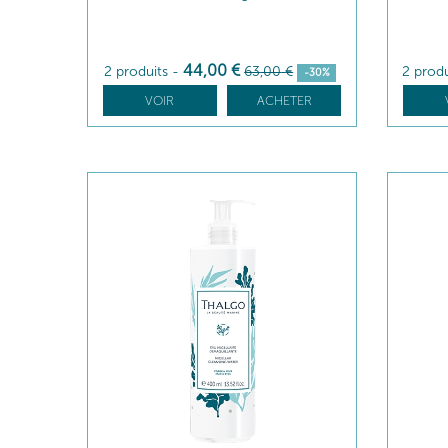
44
,00
€
2 produits
-
63
,00
€
2 prod
-30%
VOIR
ACHETER