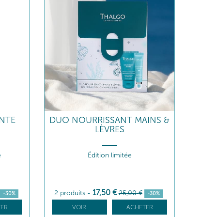
NTE
DUO NOURRISSANT MAINS &
LÈVRES
e
Édition limitée
17
,50
€
2 produits
-
25
,00
€
-30%
-30%
ER
VOIR
ACHETER