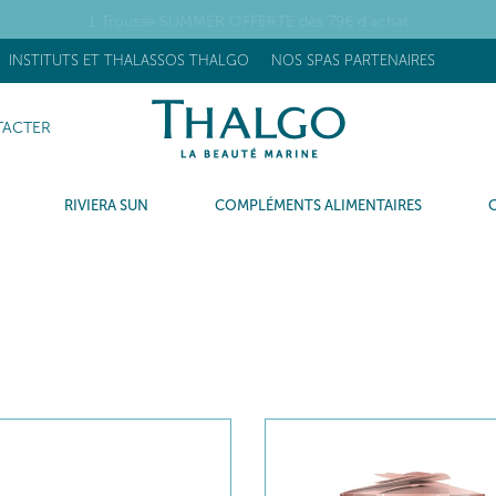
OUVEAU] Stick Réhydratant Flash : +63% d’hydratation après 15 minu
INSTITUTS ET THALASSOS THALGO
NOS SPAS PARTENAIRES
ACTER
RIVIERA SUN
COMPLÉMENTS ALIMENTAIRES