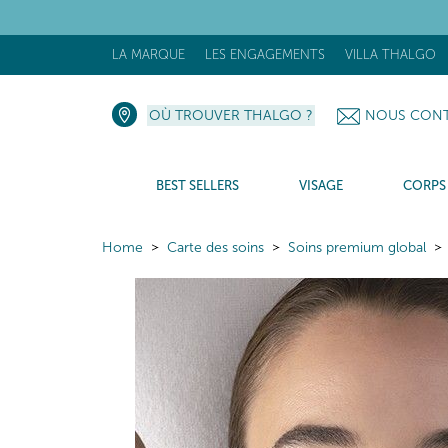
LA MARQUE
LES ENGAGEMENTS
VILLA THALGO
OÙ TROUVER THALGO ?
NOUS CONT
BEST SELLERS
VISAGE
CORPS
Home
Carte des soins
Soins premium global