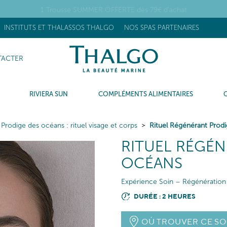
1 Trousse SUMMER OFFERTE dès 79€ d'achat
INSTITUTS ET THALASSOS THALGO
NOS SPAS PARTENAIRES
ACTER
RIVIERA SUN
COMPLÉMENTS ALIMENTAIRES
Prodige des océans : rituel visage et corps
Rituel Régénérant Prod
RITUEL RÉGÉN
OCÉANS
Expérience Soin – Régénération 
DURÉE : 2 HEURES
OÙ TROUVER CE SO