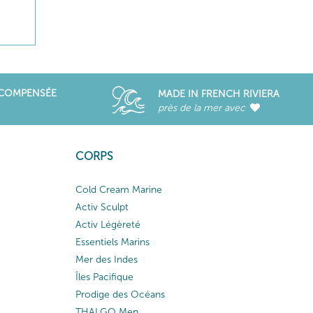
ÉCOMPENSÉE
MADE IN FRENCH RIVIERA
près de la mer avec
CORPS
Cold Cream Marine
Activ Sculpt
Activ Légèreté
Essentiels Marins
Mer des Indes
Îles Pacifique
Prodige des Océans
THALGO Men