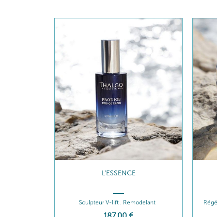
L'ESSENCE
Sculpteur V-lift . Remodelant
Régé
187
,00
€