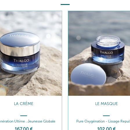
LA CRÈME
LE MASQUE
nération Ultime . Jeunesse Globale
Pure Oxygénation - Lissage Repul
167
,00
€
102
,00
€