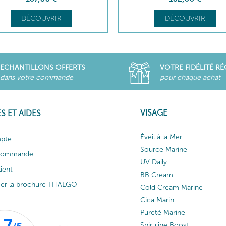
DÉCOUVRIR
DÉCOUVRIR
ECHANTILLONS OFFERTS
VOTRE FIDÉLITÉ R
dans votre commande
pour chaque achat
VISAGE
S ET AIDES
Éveil à la Mer
pte
Source Marine
 commande
UV Daily
lient
BB Cream
ger la brochure THALGO
Cold Cream Marine
Cica Marin
Pureté Marine
Spiruline Boost