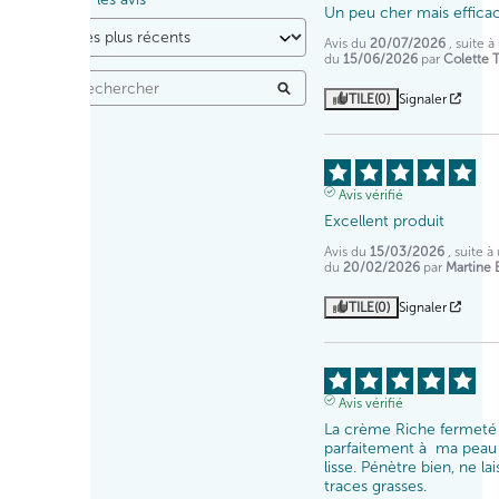
Un peu cher mais effica
Avis du
20/07/2026
, suite 
du
15/06/2026
par
Colette T
UTILE
(0)
Signaler
Avis vérifié
Excellent produit
Avis du
15/03/2026
, suite 
du
20/02/2026
par
Martine 
UTILE
(0)
Signaler
Avis vérifié
La crème Riche fermeté 
parfaitement à  ma peau s
lisse. Pénètre bien, ne lai
traces grasses.