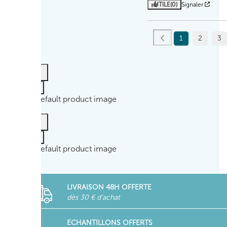
UTILE
(0)
Signaler
1
2
3
LIVRAISON 48H OFFERTE
dès 30 € d'achat
ECHANTILLONS OFFERTS