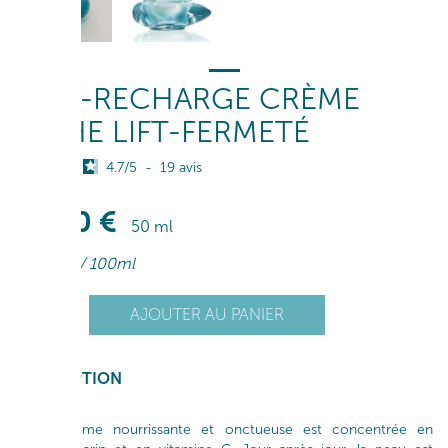
ÉCO-RECHARGE CRÈME
RICHE LIFT-FERMETÉ
4.7
/
5
-
19
avis
75
,50
€
50 ml
151
,00
€
/ 100ml
+
AJOUTER AU PANIER
1
-
DESCRIPTION
Cette crème nourrissante et onctueuse est concentrée en