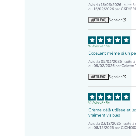
Avis du
15/03/2026
, suite 
du
16/02/2026
par
CATHERI
UTILE
(0)
Signaler
Avis vérifié
Excellent même si un pe
Avis du
05/03/2026
, suite 
du
05/02/2026
par
Colette 
UTILE
(0)
Signaler
Avis vérifié
Crème déjà utilisée et les
vraiment visibles
Avis du
23/12/2025
, suite 
du
08/12/2025
par
CICHOSZ