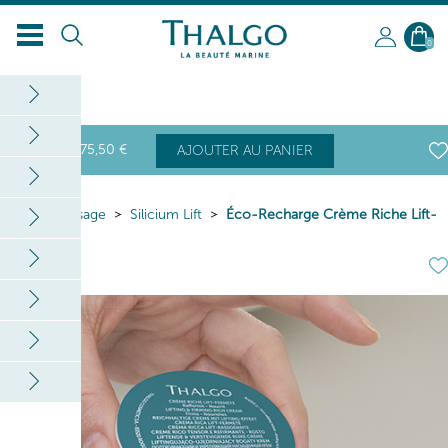
0
75
,50
€
AJOUTER AU PANIER
Home
Visage
Silicium Lift
Éco-Recharge Crème Riche Lift-
Fermeté