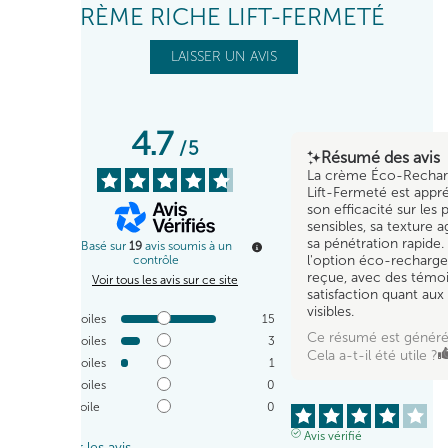
CRÈME RICHE LIFT-FERMETÉ
LAISSER UN AVIS
4.7
/
5
Résumé des avis
La crème Éco-Rechar
Lift-Fermeté est appr
son efficacité sur les
sensibles, sa texture a
sa pénétration rapide.
Basé sur
19
avis soumis à un
l'option éco-recharge
contrôle
reçue, avec des témo
Voir tous les avis sur ce site
satisfaction quant aux 
visibles.
5
étoiles
15
Ce résumé est généré
4
étoiles
3
Cela a-t-il été utile ?
3
étoiles
1
2
étoiles
0
1
étoile
0
Avis vérifié
Trier les avis