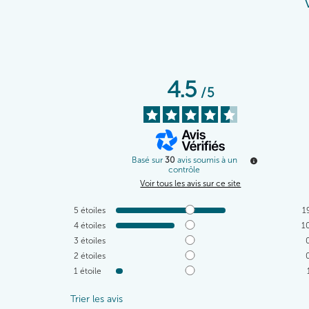
4.5
/
5
Basé sur
30
avis soumis à un
contrôle
Voir tous les avis sur ce site
5
étoiles
1
4
étoiles
1
3
étoiles
2
étoiles
1
étoile
Trier les avis