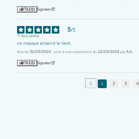
UTILE
(1)
Signaler
5
/
5
Avis vérifié
ce masque éclaircit le tient.
Avis du
31/03/2024
, suite à une expérience du
22/03/2024
par
A.A.
UTILE
(1)
Signaler
1
2
3
4