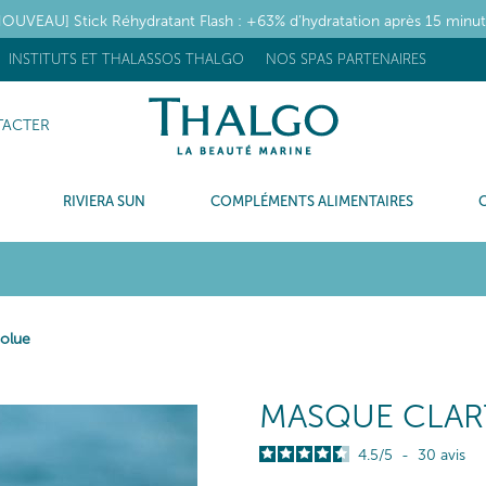
OUVEAU] Stick Réhydratant Flash : +63% d’hydratation après 15 minu
INSTITUTS ET THALASSOS THALGO
NOS SPAS PARTENAIRES
ACTER
RIVIERA SUN
COMPLÉMENTS ALIMENTAIRES
solue
MASQUE CLAR
4.5
/
5
-
30
avis