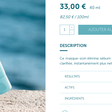
33
,00
€
40 ml
82
,50
€
/ 100ml
+
AJOUTER AU
1
-
DESCRIPTION
Ce masque-soin élimine sébum e
clarifiée, instantanément plus net
RÉSULTATS
ACTIFS
INGRÉDIENTS