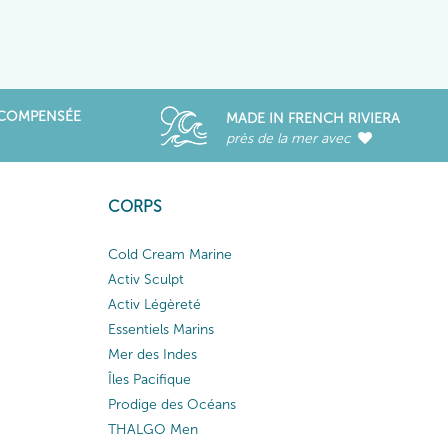
ÉCOMPENSÉE
MADE IN FRENCH RIVIERA
près de la mer avec
CORPS
Cold Cream Marine
Activ Sculpt
Activ Légèreté
Essentiels Marins
Mer des Indes
Îles Pacifique
Prodige des Océans
THALGO Men