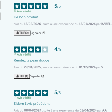
5
/
5
Avis vérifié
De bon produit
Avis du
18/02/2026
, suite à une expérience du
18/01/2026
par
ISABELL
UTILE
(0)
Signaler
4
/
5
Avis vérifié
Rendez la peau douce
Avis du
29/01/2025
, suite à une expérience du
01/12/2024
par
S.F.
UTILE
(1)
Signaler
5
/
5
Avis vérifié
EIdem l’avis précédent
Avis du
08/04/2024
, suite à une expérience du
01/04/2024
par
A.A.