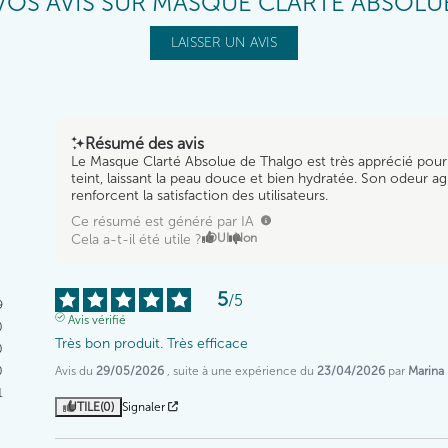
VOS AVIS SUR MASQUE CLARTÉ ABSOLU
LAISSER UN AVIS
Résumé des avis
Le Masque Clarté Absolue de Thalgo est très apprécié pour s
teint, laissant la peau douce et bien hydratée. Son odeur ag
renforcent la satisfaction des utilisateurs.
Ce résumé est généré par IA
Cela a-t-il été utile ?
OUI
Non
5
/
5
9
Avis vérifié
0
Très bon produit. Très efficace
0
Avis du
29/05/2026
, suite à une expérience du
23/04/2026
par
Marina
0
1
UTILE
(0)
Signaler