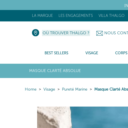
[N
LA MARQUE
LES ENGAGEMENTS
VILLA THALGO
OÙ TROUVER THALGO ?
NOUS CONT
BEST SELLERS
VISAGE
CORPS
MASQUE CLARTÉ ABSOLUE
Home
Visage
Pureté Marine
Masque Clarté Ab