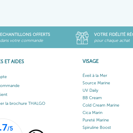
ECHANTILLONS OFFERTS
VOTRE FIDÉLITÉ R
dans votre commande
pour chaque achat
VISAGE
S ET AIDES
Éveil à la Mer
pte
Source Marine
 commande
UV Daily
lient
BB Cream
ger la brochure THALGO
Cold Cream Marine
Cica Marin
Pureté Marine
Spiruline Boost