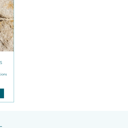
S
tions