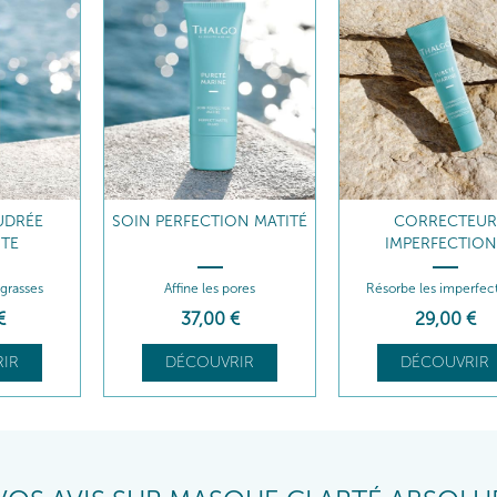
UDRÉE
SOIN PERFECTION MATITÉ
CORRECTEUR
NTE
IMPERFECTION
grasses
Affine les pores
Résorbe les imperfec
€
37
,00
€
29
,00
€
IR
DÉCOUVRIR
DÉCOUVRIR