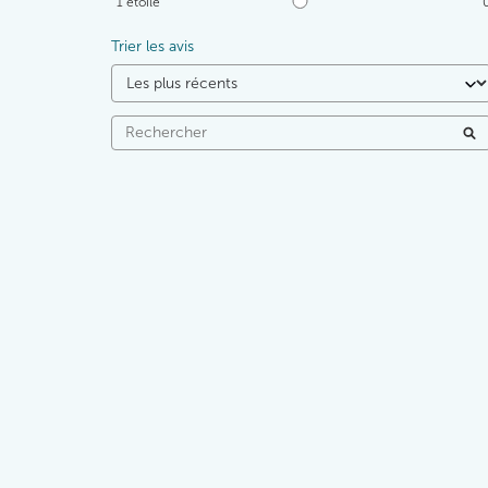
1
étoile
Trier les avis