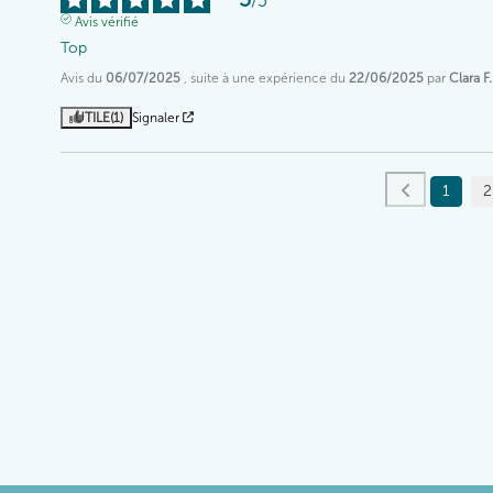
/
5
Avis vérifié
Top
Avis du
06/07/2025
, suite à une expérience du
22/06/2025
par
Clara F.
UTILE
(1)
Signaler
1
2