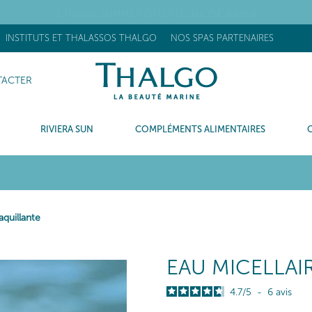
OUVEAU] Stick Réhydratant Flash : +63% d’hydratation après 15 minu
INSTITUTS ET THALASSOS THALGO
NOS SPAS PARTENAIRES
ACTER
RIVIERA SUN
COMPLÉMENTS ALIMENTAIRES
quillante
EAU MICELLAI
4.7
/
5
-
6
avis