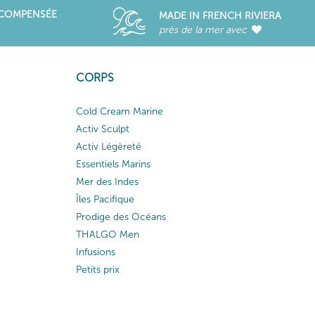
ÉCOMPENSÉE
MADE IN FRENCH RIVIERA
près de la mer avec
CORPS
Cold Cream Marine
Activ Sculpt
Activ Légèreté
Essentiels Marins
Mer des Indes
Îles Pacifique
Prodige des Océans
THALGO Men
Infusions
Petits prix