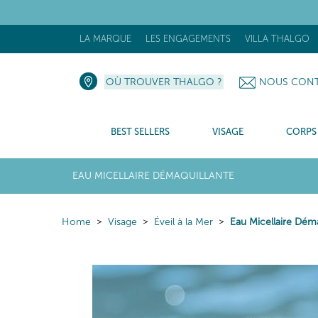
[N
LA MARQUE
LES ENGAGEMENTS
VILLA THALGO
OÙ TROUVER THALGO ?
NOUS CONT
BEST SELLERS
VISAGE
CORPS
EAU MICELLAIRE DÉMAQUILLANTE
Home
Visage
Éveil à la Mer
Eau Micellaire Déma