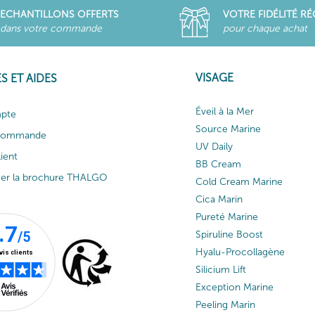
ECHANTILLONS OFFERTS
VOTRE FIDÉLITÉ R
dans votre commande
pour chaque achat
VISAGE
S ET AIDES
Éveil à la Mer
pte
Source Marine
 commande
UV Daily
lient
BB Cream
ger la brochure THALGO
Cold Cream Marine
Cica Marin
Pureté Marine
Spiruline Boost
Hyalu-Procollagène
Silicium Lift
Exception Marine
Peeling Marin