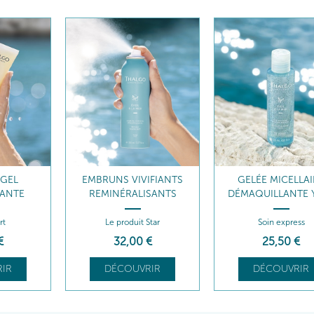
-GEL
EMBRUNS VIVIFIANTS
GELÉE MICELLAI
ANTE
REMINÉRALISANTS
DÉMAQUILLANTE 
rt
Le produit Star
Soin express
€
32
,00
€
25
,50
€
IR
DÉCOUVRIR
DÉCOUVRIR