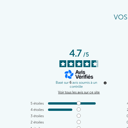
VOS
4.7
/
5
Basé sur
6
avis soumis à un
contrôle
Voir tous les avis sur ce site
5
étoiles
4
étoiles
3
étoiles
2
étoiles