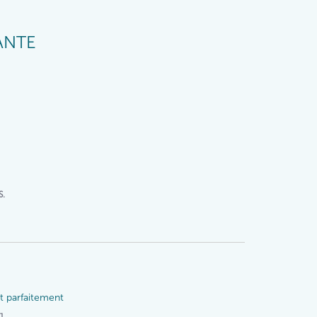
ANTE
S.
nt parfaitement
J.