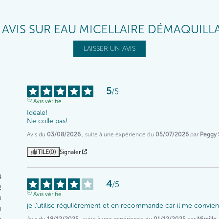
 AVIS SUR EAU MICELLAIRE DÉMAQUILL
LAISSER UN AVIS
5
/
5
Avis vérifié
Idéale!

Ne colle pas!
Avis du
03/08/2026
, suite à une expérience du
05/07/2026
par
Peggy 
UTILE
(0)
Signaler
4
4
/
5
2
Avis vérifié
0
je l'utilise régulièrement et en recommande car il me convie
0
Avis du
18/12/2025
, suite à une expérience du
01/12/2025
par
Mireille 