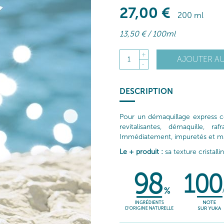
27
,00
€
200 ml
13
,50
€
/ 100ml
+
AJOUTER AU
1
-
DESCRIPTION
Pour un démaquillage express cet
revitalisantes, démaquille, r
Immédiatement, impuretés et maq
Le + produit :
sa texture cristalli