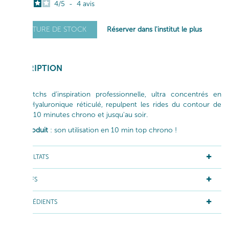
4
/
5
-
4
avis
Réserver dans l'institut le plus
RUPTURE DE STOCK
proche
DESCRIPTION
Ces patchs d’inspiration professionnelle, ultra concentrés en
Acide Hyaluronique réticulé, repulpent les rides du contour de
l’œil en 10 minutes chrono et jusqu'au soir.
Le + produit
: son utilisation en 10 min top chrono !
RÉSULTATS
ACTIFS
INGRÉDIENTS