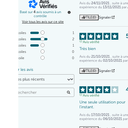
Avis du
24/11/2021
, suite à un
expérience du
13/11/2021
par
Basé sur
4
avis soumis à un
contrôle
UTILE
(0)
Signaler
Voir tous les avis sur ce site
5
étoiles
1
4
étoiles
2
Avis vérifié
3
étoiles
1
Très bien
2
étoiles
0
Avis du
21/10/2021
, suite à un
1
étoile
0
expérience du
02/10/2021
pa
Trier les avis
UTILE
(0)
Signaler
Avis vérifié
Une seule utilisation pour 
l’instant.
Avis du
17/10/2021
, suite à un
expérience du
06/10/2021
pa